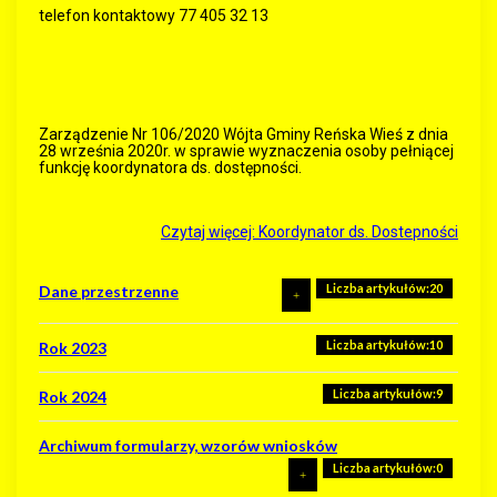
telefon kontaktowy 77 405 32 13
Zarządzenie Nr 106/2020 Wójta Gminy Reńska Wieś z dnia
28 września 2020r. w sprawie wyznaczenia osoby pełniącej
funkcję koordynatora ds. dostępności.
Czytaj więcej: Koordynator ds. Dostepności
Liczba artykułów:20
Dane przestrzenne
Liczba artykułów:10
Liczba artykułów:1
Rok 2023
MPZP Pokrzywnica
Liczba artykułów:9
Rok 2024
Archiwum formularzy, wzorów wniosków
Liczba artykułów:0