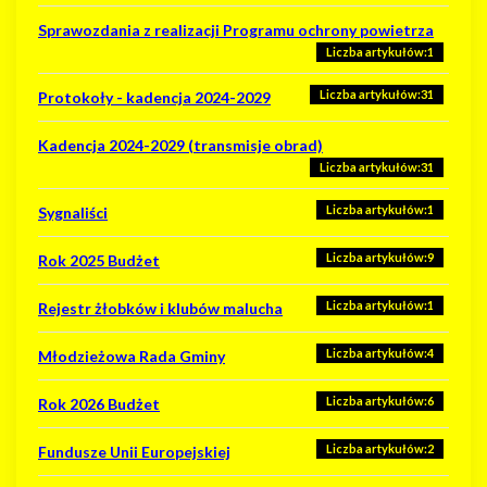
Liczba artykułów:40
Sprawozdania z realizacji Programu ochrony powietrza
Formularze, wzory wniosków
Liczba artykułów:1
Liczba artykułów:31
Protokoły - kadencja 2024-2029
Kadencja 2024-2029 (transmisje obrad)
Liczba artykułów:31
Liczba artykułów:1
Sygnaliści
Liczba artykułów:9
Rok 2025 Budżet
Liczba artykułów:1
Rejestr żłobków i klubów malucha
Liczba artykułów:4
Młodzieżowa Rada Gminy
Liczba artykułów:6
Rok 2026 Budżet
Liczba artykułów:2
Fundusze Unii Europejskiej