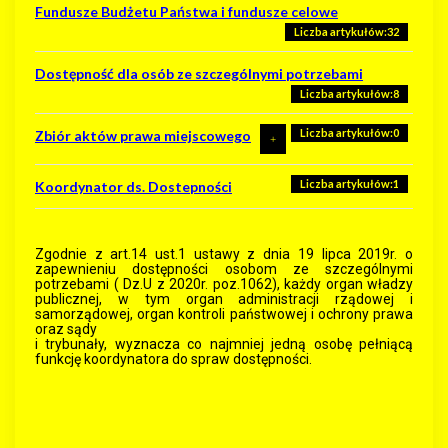
Fundusze Budżetu Państwa i fundusze celowe
Zestawienie Sołtysów kadencja 2018-2023
Liczba artykułów:32
Liczba artykułów:2
Dostępność dla osób ze szczególnymi potrzebami
Liczba artykułów:8
Liczba artykułów:0
Zbiór aktów prawa miejscowego
Liczba artykułów:18
Liczba artykułów:1
Koordynator ds. Dostepności
Akty prawa miejscowego 2026r.
Liczba artykułów:37
Akty prawa miejscowego 2025r.
Zgodnie z art.14 ust.1 ustawy z dnia 19 lipca 2019r. o
zapewnieniu dostępności osobom ze szczególnymi
Liczba artykułów:33
Akty prawa miejscowego 2024r.
potrzebami ( Dz.U z 2020r. poz.1062), każdy organ władzy
publicznej, w tym organ administracji rządowej i
samorządowej, organ kontroli państwowej i ochrony prawa
Liczba artykułów:60
Akty prawa miejscowego 2023r.
oraz sądy
i trybunały, wyznacza co najmniej jedną osobę pełniącą
funkcję koordynatora do spraw dostępności.
Liczba artykułów:16
Akty prawa miejscowego 2022r.
Liczba artykułów:42
Akty prawa miejscowego 2021r.
Liczba artykułów:35