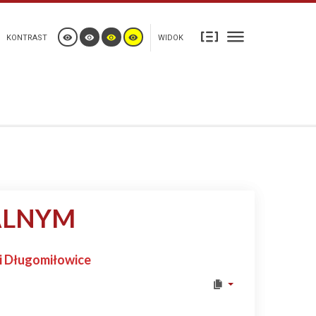
KONTRAST
WIDOK
ALNYM
ci Długomiłowice