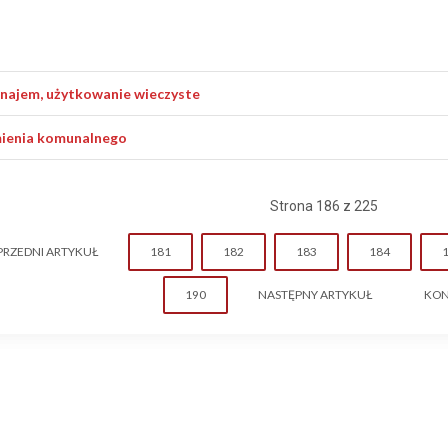
 najem, użytkowanie wieczyste
 mienia komunalnego
Strona 186 z 225
PRZEDNI ARTYKUŁ
181
182
183
184
190
NASTĘPNY ARTYKUŁ
KON