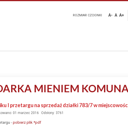
A-
A
A+
ROZMIAR CZCIONKI
DARKA MIENIEM KOMUN
iku I przetargu na sprzedaż działki 783/7 w miejscowoś
kowano: 01 marzec 2016
Odsłony: 3761
etargu -
pobierz plik *pdf