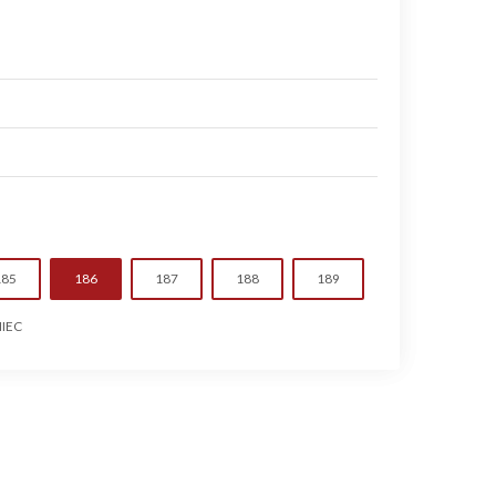
185
186
187
188
189
IEC