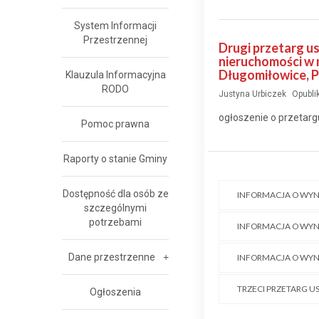
System Informacji
Przestrzennej
Drugi przetarg u
nieruchomości w 
Długomiłowice, 
Klauzula Informacyjna
RODO
Justyna Urbiczek
Opubli
ogłoszenie o przetarg
Pomoc prawna
Raporty o stanie Gminy
Dostępność dla osób ze
INFORMACJA O WYN
szczególnymi
potrzebami
INFORMACJA O WYN
Dane przestrzenne
INFORMACJA O WYN
TRZECI PRZETARG U
Ogłoszenia