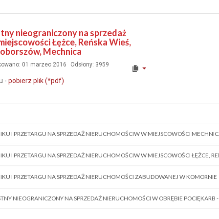
stny nieograniczony na sprzedaż
miejscowości Łężce, Reńska Wieś,
Poborszów, Mechnica
kowano: 01 marzec 2016
Odsłony: 3959
u -
pobierz plik (*pdf)
IKU I PRZETARGU NA SPRZEDAŻ NIERUCHOMOŚCIW W MIEJSCOWOŚCI MECHNI
IKU I PRZETARGU NA SPRZEDAŻ NIERUCHOMOŚCIW W MIEJSCOWOŚCI ŁĘŻCE, R
IKU I PRZETARGU NA SPRZEDAŻ NIERUCHOMOŚCI ZABUDOWANEJ W KOMORNIE
STNY NIEOGRANICZONY NA SPRZEDAŻ NIERUCHOMOŚCI W OBRĘBIE POCIĘKARB 