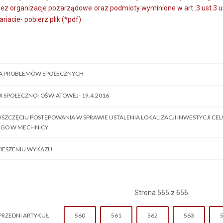
ez organizacje pozarządowe oraz podmioty wyminione w art..3 ust.3 ust
riacie- pobierz plik (*pdf)
CA PROBLEMÓW SPOŁECZNYCH
JI SPOŁECZNO- OŚWIATOWEJ- 19.4.2016
SZCZĘCIU POSTĘPOWANIA W SPRAWIE USTALENIA LOKALIZACJI INWESTYCJI CE
EGO W MECHNICY
IESZENIU WYKAZU
Strona 565 z 656
PRZEDNI ARTYKUŁ
560
561
562
563