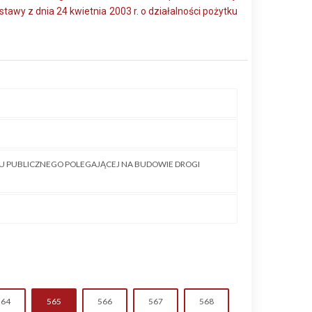
awy z dnia 24 kwietnia 2003 r. o działalności pożytku
LU PUBLICZNEGO POLEGAJĄCEJ NA BUDOWIE DROGI
564
565
566
567
568