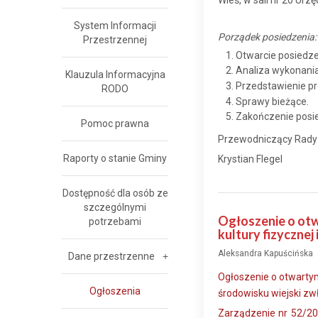
Wieś, w sali nr 20 Urz
System Informacji
Porządek posiedzenia:
Przestrzennej
Otwarcie posiedze
Analiza wykonania
Klauzula Informacyjna
Przedstawienie pr
RODO
Sprawy bieżące.
Zakończenie posi
Pomoc prawna
Przewodniczący Rady
Raporty o stanie Gminy
Krystian Flegel
Dostępność dla osób ze
szczególnymi
Ogłoszenie o otw
potrzebami
kultury fizycznej
Aleksandra Kapuścińska
Dane przestrzenne
Ogłoszenie o otwartym
Ogłoszenia
środowisku wiejski zwł
Zarządzenie nr 52/20