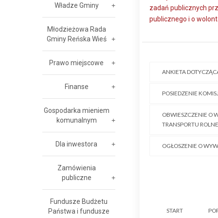
Władze Gminy
zadań publicznych prz
publicznego i o wolonta
Młodzieżowa Rada
Gminy Reńska Wieś
Prawo miejscowe
ANKIETA DOTYCZĄ
Finanse
POSIEDZENIE KOMIS
Gospodarka mieniem
OBWIESZCZENIE O W
komunalnym
TRANSPORTU ROLN
Dla inwestora
OGŁOSZENIE O WYW
Zamówienia
publiczne
Fundusze Budżetu
START
PO
Państwa i fundusze