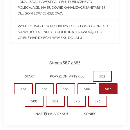
LOKALIZACJI INWESTYCJI CELU PUBLICZNEGO
POLEGAJĄCEJ NA BUDOWIE KANALIZACJI SANITARNEJ
DŁUGOMIŁOWICE-DĘBOWA
WYNIK OTWARTEGO KONKURSU OFERT OGŁOSZONEGO
NA WYBÓR DZIENNEGO OPIEKUNA SPRAWUJĄCEGO
OPIEKĘ NAD DZIEĆMI W WIEKU DO LAT 3
Strona 587 z 656
START
POPRZEDNI ARTYKUŁ
582
583
584
585
586
587
588
589
590
591
NASTĘPNY ARTYKUŁ
KONIEC