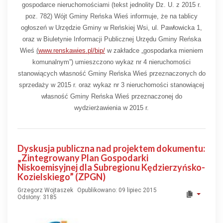
gospodarce nieruchomościami (tekst jednolity Dz. U. z 2015 r.
poz. 782) Wójt Gminy Reńska Wieś informuje, że na tablicy
ogłoszeń w Urzędzie Gminy
w Reńskiej Wsi, ul. Pawłowicka 1,
oraz w Biuletynie Informacji Publicznej Urzędu Gminy Reńska
Wieś
(
www.renskawies.pl/bip/
w zakładce „gospodarka mieniem
komunalnym”) umieszczono
wykaz nr 4 nieruchomości
stanowiących własność Gminy Reńska Wieś przeznaczonych do
sprzedaży w 2015 r. oraz wykaz nr 3
nieruchomości stanowiącej
własność Gminy Reńska Wieś przeznaczonej do
wydzierżawienia w 2015 r.
Dyskusja publiczna nad projektem dokumentu:
„Zintegrowany Plan Gospodarki
Niskoemisyjnej dla Subregionu Kędzierzyńsko-
Kozielskiego” (ZPGN)
Grzegorz Wojtaszek
Opublikowano: 09 lipiec 2015
Odsłony: 3185