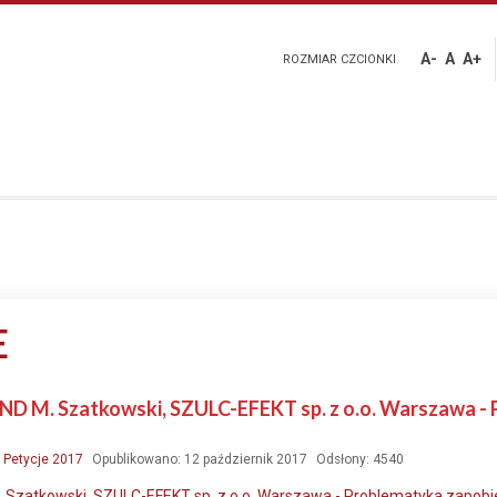
A-
A
A+
ROZMIAR CZCIONKI
E
 M. Szatkowski, SZULC-EFEKT sp. z o.o. Warszawa - P
:
Petycje 2017
Opublikowano: 12 październik 2017
Odsłony: 4540
Szatkowski, SZULC-EFEKT sp. z o.o. Warszawa - Problematyka zapobieg