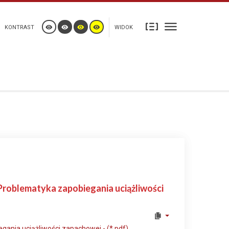
KONTRAST
WIDOK
roblematyka zapobiegania uciążliwości
ania uciążliwości zapachowej - (*.pdf)