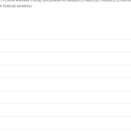
 PETYCJA W SPRAWIE PODJĘCIA DZIAŁAŃ W ZWIĄZKU Z WIELOLETNIĄ BEZCZYNNO
A TERENIE AKWENU