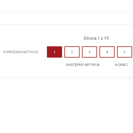
Strona 1 z 19
POPRZEDNI ARTYKUŁ
1
2
3
4
5
NASTĘPNY ARTYKUŁ
KONIEC