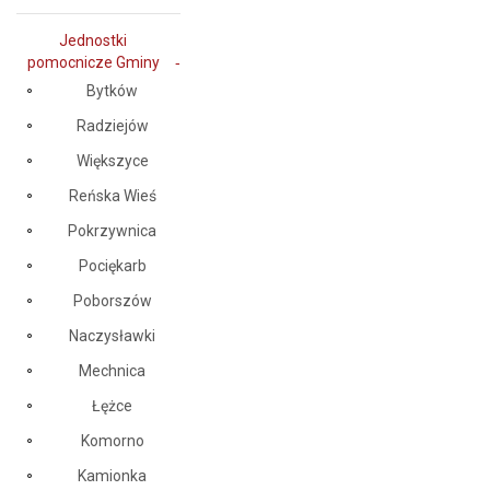
Jednostki
pomocnicze Gminy
Bytków
Radziejów
Większyce
Reńska Wieś
Pokrzywnica
Pociękarb
Poborszów
Naczysławki
Mechnica
Łężce
Komorno
Kamionka