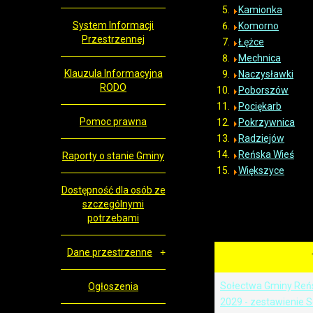
Kamionka
System Informacji
Komorno
Przestrzennej
Łężce
Mechnica
Klauzula Informacyjna
Naczysławki
RODO
Poborszów
Pociękarb
Pomoc prawna
Pokrzywnica
Radziejów
Reńska Wieś
Raporty o stanie Gminy
Większyce
Dostępność dla osób ze
szczególnymi
potrzebami
Dane przestrzenne
Sołectwa Gminy Reńs
Ogłoszenia
2029 - zestawienie S