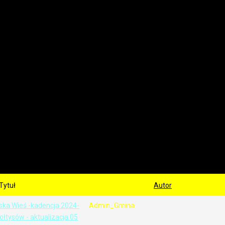
Tytuł
Autor
ka Wieś -kadencja 2024-
Admin_Gmina
ołtysów - aktualizacja 05