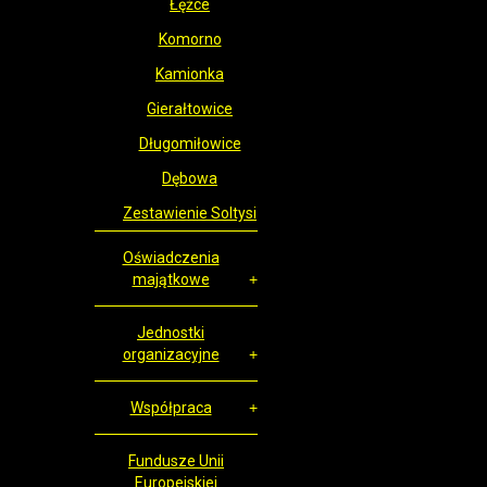
Łężce
Komorno
Kamionka
Gierałtowice
Długomiłowice
Dębowa
Zestawienie Soltysi
Oświadczenia
majątkowe
Jednostki
organizacyjne
Współpraca
Fundusze Unii
Europejskiej