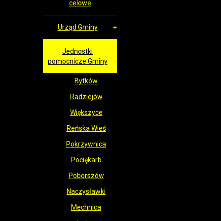
celowe
Urząd Gminy
Jednostki
pomocnicze Gminy
Bytków
Radziejów
Większyce
Reńska Wieś
Pokrzywnica
Pociękarb
Poborszów
Naczysławki
Mechnica