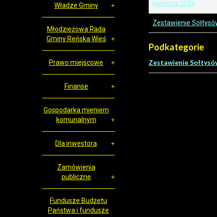
kwietnia 2024
Władze Gminy
Zestawienie Sołtysó
Młodzieżowa Rada
Gminy Reńska Wieś
Podkategorie
Zestawienie Sołtysó
Prawo miejscowe
Finanse
Gospodarka mieniem
komunalnym
Dla inwestora
Zamówienia
publiczne
Fundusze Budżetu
Państwa i fundusze