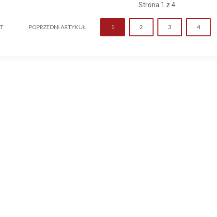
Strona 1 z 4
RT
POPRZEDNI ARTYKUŁ
1
2
3
4