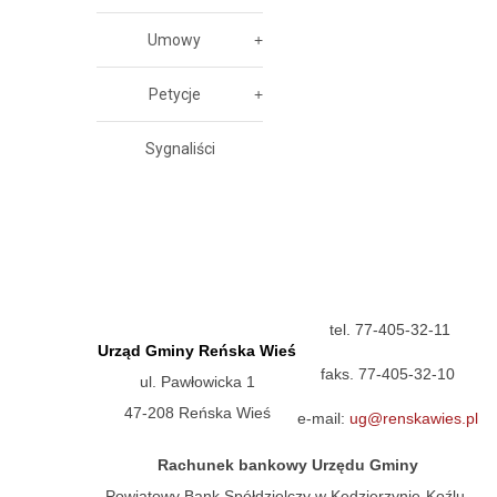
Umowy
Petycje
Sygnaliści
tel. 77-405-32-11
Urząd Gminy Reńska Wieś
faks. 77-405-32-10
ul. Pawłowicka 1
47-208 Reńska Wieś
e-mail:
ug@renskawies.pl
Rachunek bankowy Urzędu Gminy
Powiatowy Bank Spółdzielczy w Kędzierzynie-Koźlu,