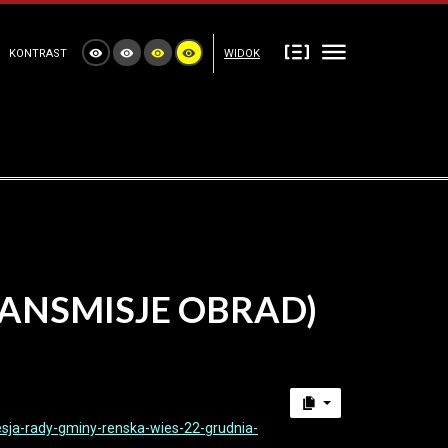
KONTRAST
WIDOK
RANSMISJE OBRAD)
sesja-rady-gminy-renska-wies-22-grudnia-