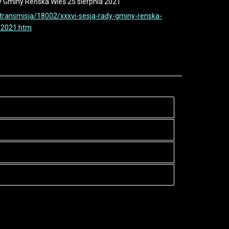
y Gminy Reńska Wieś 25 sierpnia 2021
v/transmisja/18002/xxxvi-sesja-rady-gminy-renska-
a-2021.htm