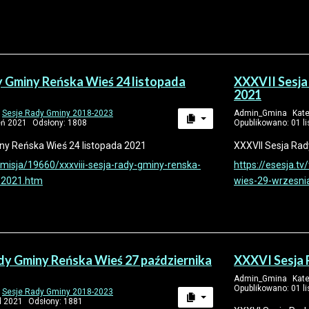
 Gminy Reńska Wieś 24 listopada
XXXVII Sesja
2021
:
Sesje Rady Gminy 2018-2023
Admin_Gmina
Kate
eń 2021
Odsłony: 1808
Opublikowano: 01 l
ny Reńska Wieś 24 listopada 2021
XXXVII Sesja Ra
nsmisja/19660/xxxviii-sesja-rady-gminy-renska-
https://esesja.t
-2021.htm
wies-29-wrzesni
dy Gminy Reńska Wieś 27 października
XXXVI Sesja 
Admin_Gmina
Kate
Opublikowano: 01 l
:
Sesje Rady Gminy 2018-2023
d 2021
Odsłony: 1881