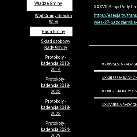
Władze Gminy
XXXVIII Sesja Rady Gm
https://esesja.tv/tra
Wójt Gminy Reńska
Wieś
wies-27-pazdziernika
Rada Gminy
Skład osobowy
Rady Gminy
Protokoły -
kadencja 2010-
XXXIV SESJA RADY G
2014
XXXIII SESJA RADY 
Protokoły-
kadencja 2018-
XXXII SESJA RADY G
2023
Protokoły -
XXXV SESJA RADY GM
kadencja 2018-
2023
Protokoły-
kadencja 2024-
2029