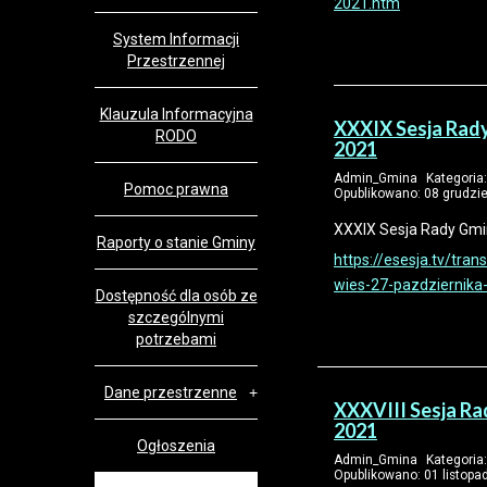
2021.htm
System Informacji
Przestrzennej
Klauzula Informacyjna
XXXIX Sesja Rady
RODO
2021
Admin_Gmina
Kategoria
Pomoc prawna
Opublikowano: 08 grudzi
XXXIX Sesja Rady Gmi
Raporty o stanie Gminy
https://esesja.tv/tra
wies-27-pazdziernika
Dostępność dla osób ze
szczególnymi
potrzebami
Dane przestrzenne
XXXVIII Sesja Ra
2021
Ogłoszenia
Admin_Gmina
Kategoria
Opublikowano: 01 listopa