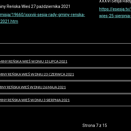
XXXVI Sesja Rad
iny Reńska Wieś 27 października 2021
https://esesja.t
nsmisja/19660/xxxviii-sesja-rady-gminy-renska-
wies-25-sierpni
-2021.htm
MINY REŃSKA WIEŚ W DNIU 13 LIPCA 2021
GMINY REŃSKA WIEŚ W DNIU 23 CZERWCA 2021
MINY REŃSKA WIEŚ W DNIU 26 MAJA 2021
INY REŃSKA WIEŚ W DNIU 3 SIERPNIA 2021
Strona 7 z 15