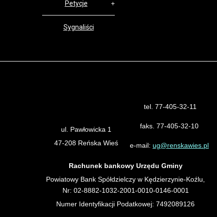
Petycje
Sygnaliści
tel. 77-405-32-11
Urząd Gminy Reńska Wieś
faks. 77-405-32-10
ul. Pawłowicka 1
47-208 Reńska Wieś
e-mail:
ug@renskawies.pl
Rachunek bankowy Urzędu Gminy
Powiatowy Bank Spółdzielczy w Kędzierzynie-Koźlu,
Nr: 02-8882-1032-2001-0010-0146-0001
Numer Identyfikacji Podatkowej: 7492089126