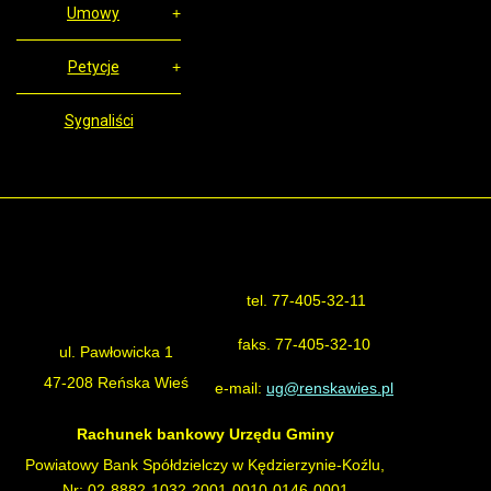
Umowy
Petycje
Sygnaliści
tel. 77-405-32-11
Urząd Gminy Reńska Wieś
faks. 77-405-32-10
ul. Pawłowicka 1
47-208 Reńska Wieś
e-mail:
ug@renskawies.pl
Rachunek bankowy Urzędu Gminy
Powiatowy Bank Spółdzielczy w Kędzierzynie-Koźlu,
Nr: 02-8882-1032-2001-0010-0146-0001