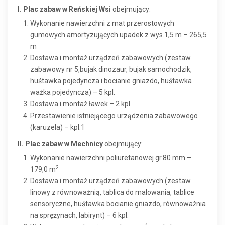
I. Plac zabaw w Reńskiej Wsi
obejmujący:
Wykonanie nawierzchni z mat przerostowych
gumowych amortyzujących upadek z wys.1,5 m – 265,5
m
Dostawa i montaż urządzeń zabawowych (zestaw
zabawowy nr 5,bujak dinozaur, bujak samochodzik,
huśtawka pojedyncza i bocianie gniazdo, huśtawka
ważka pojedyncza) – 5 kpl.
Dostawa i montaż ławek – 2 kpl.
Przestawienie istniejącego urządzenia zabawowego
(karuzela) – kpl.1
II. Plac zabaw w Mechnicy
obejmujący:
Wykonanie nawierzchni poliuretanowej gr.80 mm –
2
179,0 m
Dostawa i montaż urządzeń zabawowych (zestaw
linowy z równoważnią, tablica do malowania, tablice
sensoryczne, huśtawka bocianie gniazdo, równoważnia
na sprężynach, labirynt) – 6 kpl.