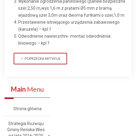
Wykonanie ogrodzenia panelowego (panele bezpieczne
szer.2,50 m,wys.1,6 m z prętami Ø5 mm z bramą
wjazdową szer.3,0m oraz dwoma furtkami o szer,1,0 m
Przestawienie istniejącego urządzenia zabawowego
(karuzela) – kpl.1
Odwodnienie nawierzchni- montaż odwodnienia
liniowego – kpl.1
POPRZEDNI ARTYKUŁ
Main
Menu
Strona główna
Strategia Rozwoju
Gminy Reńska Wieś
na lata 2016-2025