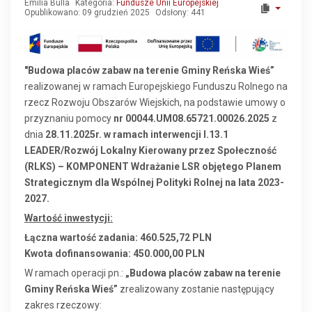
Emilia Bulla
Kategoria:
Fundusze Unii Europejskiej
Opublikowano: 09 grudzień 2025
Odsłony: 441
"Budowa placów zabaw na terenie Gminy Reńska Wieś”
realizowanej w ramach Europejskiego Funduszu Rolnego na
rzecz Rozwoju Obszarów Wiejskich, na podstawie umowy o
przyznaniu pomocy
nr 00044.UM08.65721.00026.2025
z
dnia
28.11.2025r.
w ramach interwencji I.13.1
LEADER/Rozwój Lokalny Kierowany przez Społeczność
(RLKS) – KOMPONENT Wdrażanie LSR objętego Planem
Strategicznym dla Wspólnej Polityki Rolnej na lata 2023-
2027.
Wartość inwestycji:
Łączna wartość zadania: 460.525,72 PLN
Kwota dofinansowania: 450.000,00 PLN
W ramach operacji pn.:
„Budowa placów zabaw na terenie
Gminy Reńska Wieś”
zrealizowany zostanie następujący
zakres rzeczowy: