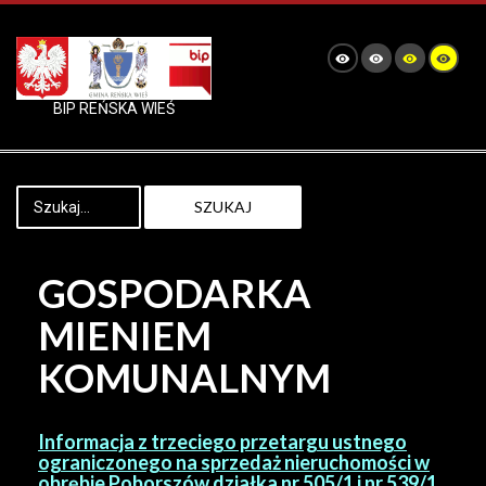
BIP REŃSKA WIEŚ
SZUKAJ
GOSPODARKA
MIENIEM
KOMUNALNYM
Informacja z trzeciego przetargu ustnego
ograniczonego na sprzedaż nieruchomości w
obrębie Poborszów działka nr 505/1 i nr 539/1