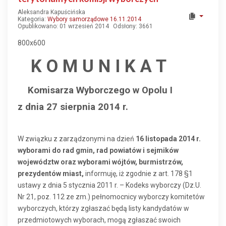
Aleksandra Kapuścińska
Kategoria:
Wybory samorządowe 16.11.2014
Opublikowano: 01 wrzesień 2014
Odsłony: 3661
800x600
K O M U N I K A T
Komisarza Wyborczego w Opolu I
z dnia 27 sierpnia 2014 r.
W związku z zarządzonymi na dzień
16 listopada 2014 r.
wyborami do rad gmin, rad powiatów i sejmików
województw oraz wyborami wójtów, burmistrzów,
prezydentów miast,
informuję, iż zgodnie z art. 178 §1
ustawy z dnia 5 stycznia 2011 r. – Kodeks wyborczy (Dz.U.
Nr 21, poz. 112 ze zm.) pełnomocnicy wyborczy komitetów
wyborczych, którzy zgłaszać będą listy kandydatów w
przedmiotowych wyborach, mogą zgłaszać swoich