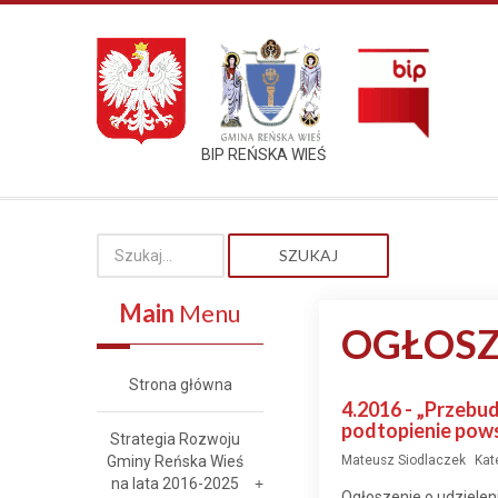
BIP REŃSKA WIEŚ
SZUKAJ
Main
Menu
OGŁOSZ
Strona główna
4.2016 - „Przebud
podtopienie pows
Strategia Rozwoju
Gminy Reńska Wieś
Mateusz Siodlaczek
Kat
na lata 2016-2025
Ogłoszenie o udzieleni