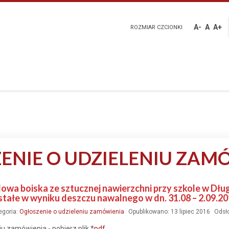
A-
A
A+
ROZMIAR CZCIONKI
ENIE O UDZIELENIU ZAM
owa boiska ze sztucznej nawierzchni przy szkole w Dług
tałe w wyniku deszczu nawalnego w dn. 31.08 – 2.09.201
egoria:
Ogłoszenie o udzieleniu zamówienia
Opublikowano: 13 lipiec 2016
Odsł
u zamówienia - pobierz plik *
pdf