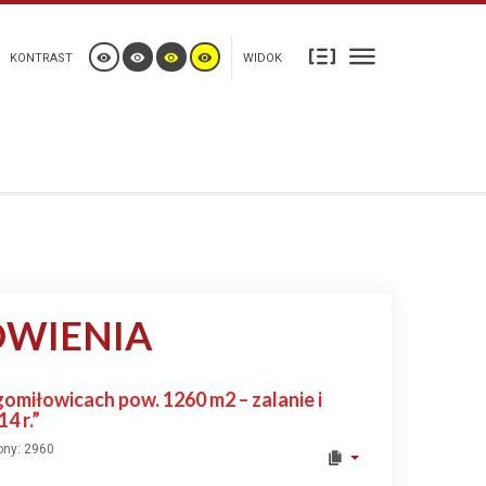
KONTRAST
WIDOK
ÓWIENIA
omiłowicach pow. 1260 m2 – zalanie i
4 r.”
ony: 2960