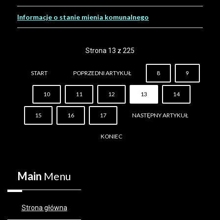
Informacje o stanie mienia komunalnego
Strona 13 z 225
START
POPRZEDNI ARTYKUŁ
8
9
10
11
12
13
14
15
16
17
NASTĘPNY ARTYKUŁ
KONIEC
Main
Menu
Strona główna