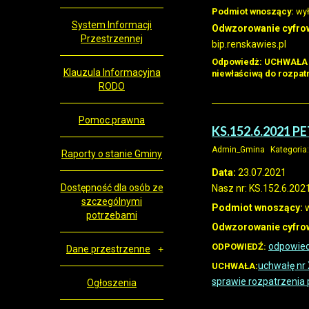
Podmiot wnoszący:
wył
System Informacji
Odwzorowanie cyfrow
Przestrzennej
bip.renskawies.pl
Odpowiedż:
UCHWAŁA 
Klauzula Informacyjna
niewłaściwą do rozpat
RODO
Pomoc prawna
KS.152.6.2021 PE
Admin_Gmina
Kategoria
Raporty o stanie Gminy
Data:
23.07.2021
Dostępność dla osób ze
Nasz nr: KS.152.6.202
szczególnymi
Podmiot wnoszący:
w
potrzebami
Odwzorowanie cyfrow
odpowied
ODPOWIEDŹ:
Dane przestrzenne
uchwałę nr 
UCHWAŁA:
sprawie rozpatrzenia p
Ogłoszenia