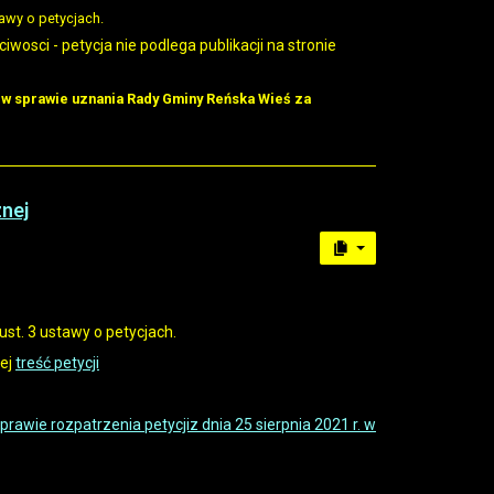
tawy o petycjach.
osci - petycja nie podlega publikacji na stronie
.
w sprawie uznania Rady Gminy Reńska Wieś za
znej
st. 3 ustawy o petycjach.
nej
treść petycji
awie rozpatrzenia petycjiz dnia 25 sierpnia 2021 r. w