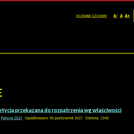
A-
A
A+
ROZMIAR CZCIONKI
E
petycja przekazana do rozpatrzenia wg właściwości
:
Petycje 2021
Opublikowano: 06 październik 2021
Odsłony: 2342