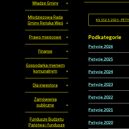
Władze Gminy
Młodzieżowa Rada
KS.152.5.2021 - P
Gminy Reńska Wieś
Podkategorie
Prawo miejscowe
Petycje 2026
Finanse
Petycje 2025
Gospodarka mieniem
komunalnym
Petycje 2024
Petycje 2023
Dla inwestora
Petycje 2022
Zamówienia
publiczne
Petycje 2021
Fundusze Budżetu
Petycje 2020
Państwa i fundusze