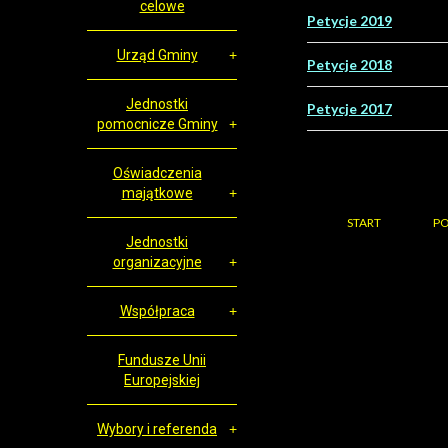
celowe
Petycje 2019
Urząd Gminy
Petycje 2018
Jednostki
Petycje 2017
pomocnicze Gminy
Oświadczenia
majątkowe
START
PO
Jednostki
organizacyjne
Współpraca
Fundusze Unii
Europejskiej
Wybory i referenda