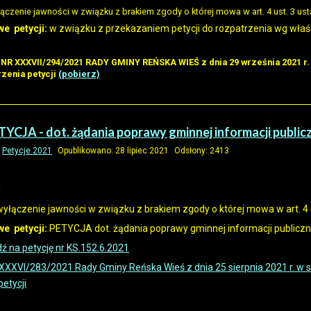
ączenie jawności w związku z brakiem zgody o której mowa w art. 4 ust. 3 us
e petycji:
w związku z przekazaniem petycji do rozpatrzenia wg właściw
NR XXXVII/294/2021
RADY GMINY REŃSKA WIEŚ
z dnia 29 września 2021 r
rzenia petycji
(pobierz)
TYCJA - dot. żądania poprawy gminnej informacji public
:
Petycje 2021
Opublikowano: 28 lipiec 2021
Odsłony: 2413
1
yłączenie jawności w związku z brakiem zgody o której mowa w art. 4 u
e petycji:
PETYCJA dot. żądania poprawy gminnej informacji publicz
ź na petycję nr KS.152.6.2021
XXXVI/283/2021 Rady Gminy Reńska Wieś z dnia 25 sierpnia 2021 r. w spr
etycji