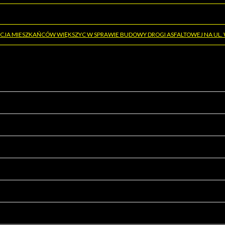
ETYCJA MIESZKAŃCÓW WIĘKSZYC W SPRAWIE BUDOWY DROGI ASFALTOWEJ NA UL