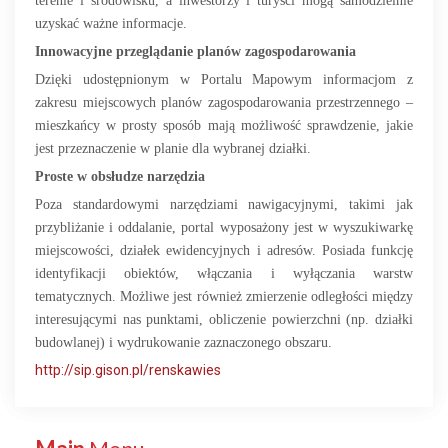
terenie i środowisku, a inwestorzy i turyści mogą samodzielnie
uzyskać ważne informacje.
Innowacyjne przeglądanie planów zagospodarowania
Dzięki udostępnionym w Portalu Mapowym informacjom z
zakresu miejscowych planów zagospodarowania przestrzennego –
mieszkańcy w prosty sposób mają możliwość sprawdzenie, jakie
jest przeznaczenie w planie dla wybranej działki.
Proste w obsłudze narzędzia
Poza standardowymi narzędziami nawigacyjnymi, takimi jak
przybliżanie i oddalanie, portal wyposażony jest w wyszukiwarkę
miejscowości, działek ewidencyjnych i adresów. Posiada funkcję
identyfikacji obiektów, włączania i wyłączania warstw
tematycznych. Możliwe jest również zmierzenie odległości między
interesującymi nas punktami, obliczenie powierzchni (np. działki
budowlanej) i wydrukowanie zaznaczonego obszaru.
http://sip.gison.pl/renskawies