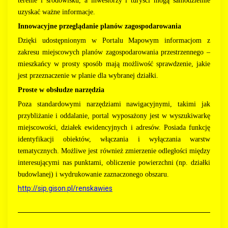
terenie i środowisku, a inwestorzy i turyści mogą samodzielnie
uzyskać ważne informacje.
Innowacyjne przeglądanie planów zagospodarowania
Dzięki udostępnionym w Portalu Mapowym informacjom z
zakresu miejscowych planów zagospodarowania przestrzennego –
mieszkańcy w prosty sposób mają możliwość sprawdzenie, jakie
jest przeznaczenie w planie dla wybranej działki.
Proste w obsłudze narzędzia
Poza standardowymi narzędziami nawigacyjnymi, takimi jak
przybliżanie i oddalanie, portal wyposażony jest w wyszukiwarkę
miejscowości, działek ewidencyjnych i adresów. Posiada funkcję
identyfikacji obiektów, włączania i wyłączania warstw
tematycznych. Możliwe jest również zmierzenie odległości między
interesującymi nas punktami, obliczenie powierzchni (np. działki
budowlanej) i wydrukowanie zaznaczonego obszaru.
http://sip.gison.pl/renskawies