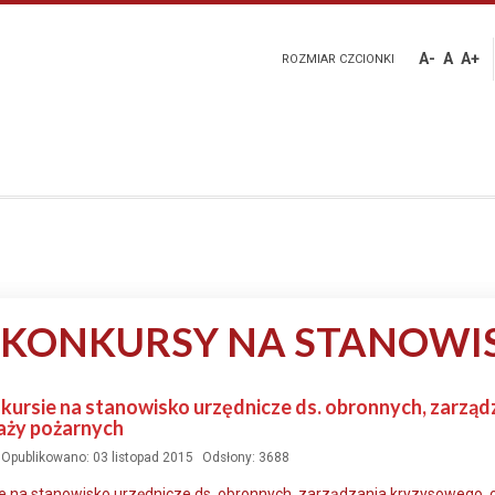
A-
A
A+
ROZMIAR CZCIONKI
 KONKURSY NA STANOWI
kursie na stanowisko urzędnicze ds. obronnych, zarząd
aży pożarnych
Opublikowano: 03 listopad 2015
Odsłony: 3688
e na stanowisko urzędnicze ds. obronnych, zarządzania kryzysowego, o