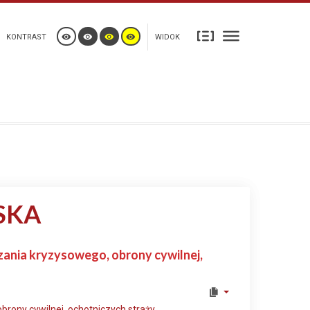
KONTRAST
WIDOK
SKA
zania kryzysowego, obrony cywilnej,
brony cywilnej, ochotniczych straży