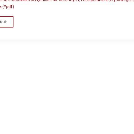
k (*pdf)
YKUŁ