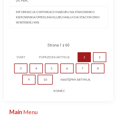
DS. PŁAC
INFORMACJA O WYNIKACH NABORU NA STANOWISKO
KIEROWNIKA/OPIEKUNA KLUBU MALUCHA STACYJKOWO
W REŃSKIEJ WSI
Strona 1 z 60
START
POPRZEDNI ARTYKUŁ
1
2
3
4
5
6
7
8
9
10
NASTĘPNY ARTYKUŁ
KONIEC
Main
Menu