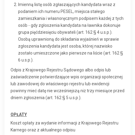
Imienną listę osób zgłaszających kandydata wraz z
podaniem ich numeru PESEL, miejsca stałego
zamieszkania i własnoręcznym podpisem każdej z tych
osób - gdy zgłoszenia kandydata na ławnika dokonuje
grupa pięćdziesięciu obywateli (art. 162 § 4 u.s.p.).
Osobą uprawnioną do składania wyjaśnień w sprawie
zgłoszenia kandydata jest osoba, której nazwisko
zostało umieszczone jako pierwsze na liście (art. 162 §
6 u.s.p.).
Odpis z Krajowego Rejestru Sądowego albo odpis lub
zaświadczenie potwierdzające wpis organizacji społecznej
lub zawodowej do właściwego rejestru lub ewidencji
powinny mieć datę nie wcześniejszą niż trzy miesiące przed
dniem zgłoszenia (art. 162 § 5 u.s.p.).
OPŁATY
Koszt opłaty za wydanie informacji z Krajowego Rejestru
Karnego oraz z aktualnego odpisu