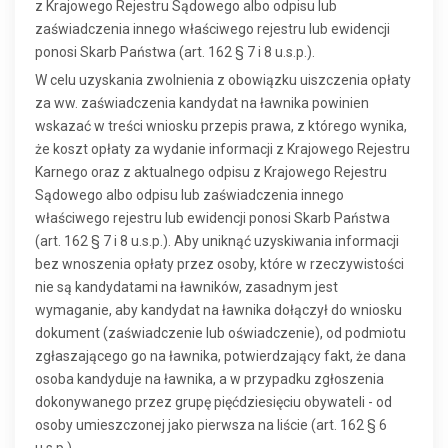
z Krajowego Rejestru Sądowego albo odpisu lub
zaświadczenia innego właściwego rejestru lub ewidencji
ponosi Skarb Państwa (art. 162 § 7 i 8 u.s.p.).
W celu uzyskania zwolnienia z obowiązku uiszczenia opłaty
za ww. zaświadczenia kandydat na ławnika powinien
wskazać w treści wniosku przepis prawa, z którego wynika,
że koszt opłaty za wydanie informacji z Krajowego Rejestru
Karnego oraz z aktualnego odpisu z Krajowego Rejestru
Sądowego albo odpisu lub zaświadczenia innego
właściwego rejestru lub ewidencji ponosi Skarb Państwa
(art. 162 § 7 i 8 u.s.p.). Aby uniknąć uzyskiwania informacji
bez wnoszenia opłaty przez osoby, które w rzeczywistości
nie są kandydatami na ławników, zasadnym jest
wymaganie, aby kandydat na ławnika dołączył do wniosku
dokument (zaświadczenie lub oświadczenie), od podmiotu
zgłaszającego go na ławnika, potwierdzający fakt, że dana
osoba kandyduje na ławnika, a w przypadku zgłoszenia
dokonywanego przez grupę pięćdziesięciu obywateli - od
osoby umieszczonej jako pierwsza na liście (art. 162 § 6