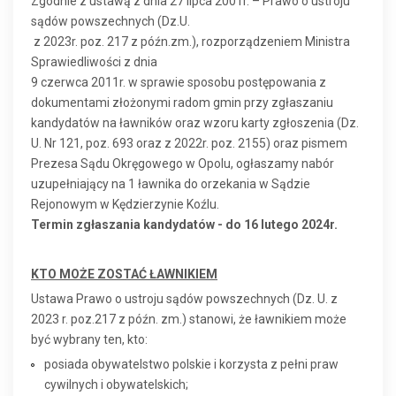
Zgodnie z ustawą z dnia 27 lipca 2001r. – Prawo o ustroju
sądów powszechnych (Dz.U.
z 2023r. poz. 217 z późn.zm.), rozporządzeniem Ministra
Sprawiedliwości z dnia
9 czerwca 2011r. w sprawie sposobu postępowania z
dokumentami złożonymi radom gmin przy zgłaszaniu
kandydatów na ławników oraz wzoru karty zgłoszenia (Dz.
U. Nr 121, poz. 693 oraz z 2022r. poz. 2155) oraz pismem
Prezesa Sądu Okręgowego w Opolu, ogłaszamy nabór
uzupełniający na 1 ławnika do orzekania w Sądzie
Rejonowym w Kędzierzynie Koźlu.
Termin zgłaszania kandydatów - do 16 lutego 2024r.
KTO MOŻE ZOSTAĆ ŁAWNIKIEM
Ustawa Prawo o ustroju sądów powszechnych (Dz. U. z
2023 r. poz.217 z późn. zm.) stanowi, że ławnikiem może
być wybrany ten, kto:
posiada obywatelstwo polskie i korzysta z pełni praw
cywilnych i obywatelskich;