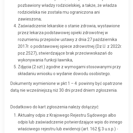
pozbawiony władzy rodzicielskiej, a także, że władza
rodzicielska nie została mu ograniczona ani
zawieszona;
Zaświadczenie lekarskie o stanie zdrowia, wystawione
przez lekarza podstawowej opieki zdrowotnej w
rozumieniu przepisów ustawy z dnia 27 października
2017r. o podstawowej opiece zdrowotnej (Dz.U. z 2022r.
poz.2527), stwierdzające brak przeciwwskazań do
wykonywania funkcji ławnika,
Zdjęcia (2 szt.) zgodne z wymogami stosowanymi przy
składaniu wniosku o wydanie dowodu osobistego.
Dokumenty wymienione w pkt 1 – 4 powinny być opatrzone
datą nie wcześniejszą niż 30 dni przed dniem zgłoszenia.
Dodatkowo do kart zgłoszenia należy dołączyć:
Aktualny odpis z Krajowego Rejestru Sądowego albo
odpis lub zaświadczenie potwierdzające wpis do innego
właściwego rejestru lub ewidencji (art. 162 § 3 u.s.p.) -