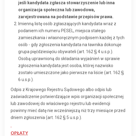
jeśli kandydata zgłasza stowarzyszenie lub inna
organizacja społeczna lub zawodowa,
zarejestrowana na podstawie przepisów prawa.
Imienną listę osób zgłaszających kandydata wraz z
podaniem ich numeru PESEL, miejsca stałego
zamieszkania i własnoręcznym podpisem każdej z tych
osób - gdy zgłoszenia kandydata na ławnika dokonuje
grupa pięćdziesięciu obywateli (art. 162 § 4 u.s.p.).
Osobą uprawnioną do składania wyjaśnień w sprawie
zgłoszenia kandydata jest osoba, której nazwisko
zostało umieszczone jako pierwsze na liście (art. 162 §
6 u.s.p.).
Odpis z Krajowego Rejestru Sądowego albo odpis lub
zaświadczenie potwierdzające wpis organizacji społecznej
lub zawodowej do właściwego rejestru lub ewidencji
powinny mieć datę nie wcześniejszą niż trzy miesiące przed
dniem zgłoszenia (art. 162 § 5 u.s.p.).
OPŁATY