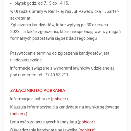
piątek godz. od 7.15 do 14.15.
w Urzędzie Gminy w Reńskiej Wsi , ul. Pawłowicka 1 , parter-
sekretariat.
Zgłoszenia kandydatów, które wpłyną po 30 czerwca
2023r., a także zgłoszenia, które nie spełniają ww. wymagań
formalnych pozostawia się bez dalszego biegu.
Przywrócenie terminu do zgłoszenia kandydatów jest
niedopuszczalne.
Informacje związane z wyborami ławników udzielane są
pod numerem tel.: 77 40 53 211
ZAŁĄCZNIKI DO POBRANIA
Informacja o naborze (
pobierz)
Klauzula informacyjna dla kandydata na ławnika sądowego
(
pobierz
)
Lista osób zgłaszających kandydata (
pobierz
)
Oświadczenie kandydata na ławnika (
pobierz
)