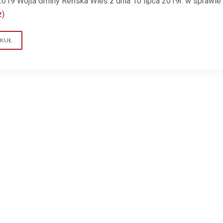
2019 Wójta Gminy Reńska Wieś z dnia 10 lipca 2019r. w sprawi
z)
YKUŁ