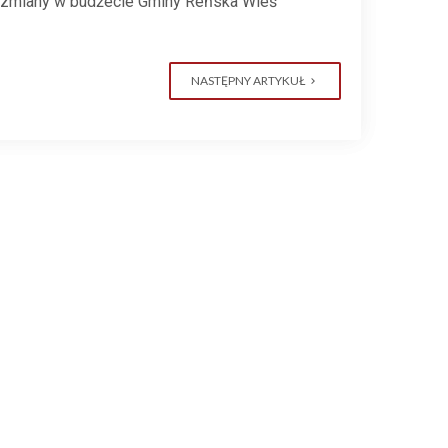
e zmiany w budżecie Gminy Reńska Wieś
NASTĘPNY ARTYKUŁ