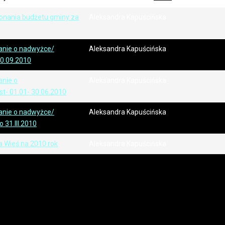
onania budżetu gminy za
Aleksandra Kapuścińska
anie o nadwyżce/
Aleksandra Kapuścińska
 30.09.2010
nie o
Aleksandra Kapuścińska
st- 01.01- 30.06.2010
anie o nadwyżce/
Aleksandra Kapuścińska
do 31.III.2010
 Wieś na 2010 rok
Aleksandra Kapuścińska