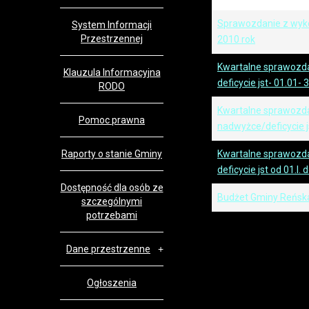
Sprawozdanie z wyk
System Informacji
Przestrzennej
2010 rok
Kwartalne sprawozd
Klauzula Informacyjna
deficycie jst- 01.01-
RODO
Kwartalne sprawozda
Pomoc prawna
nadwyżce/deficycie j
Raporty o stanie Gminy
Kwartalne sprawozd
deficycie jst od 01.I. 
Dostępność dla osób ze
Budżet Gminy Reńska
szczególnymi
potrzebami
Dane przestrzenne
Ogłoszenia