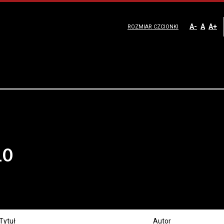
A-
A
A+
ROZMIAR CZCIONKI
10
Tytuł
Autor