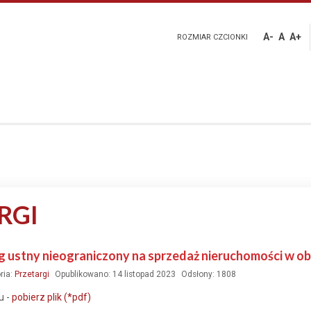
A-
A
A+
ROZMIAR CZCIONKI
RGI
g ustny nieograniczony na sprzedaż nieruchomości w ob
ria:
Przetargi
Opublikowano: 14 listopad 2023
Odsłony: 1808
u -
pobierz plik (*pdf)