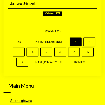
Justyna Urbiczek
Odsłon: 972
Strona 1 z 9
START
POPRZEDNI ARTYKUŁ
1
2
3
4
5
6
7
8
9
NASTĘPNY ARTYKUŁ
KONIEC
Main
Menu
Strona główna