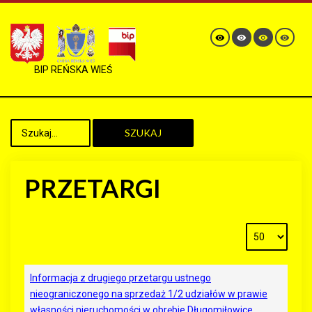
BIP REŃSKA WIEŚ
SZUKAJ
PRZETARGI
Informacja z drugiego przetargu ustnego
nieograniczonego na sprzedaż 1/2 udziałów w prawie
własności nieruchomości w obrębie Długomiłowice