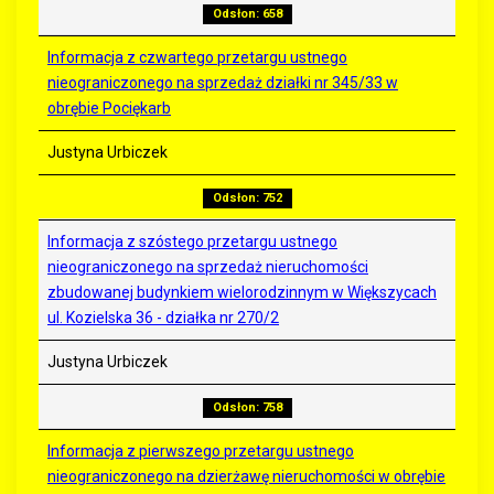
Odsłon: 658
Informacja z czwartego przetargu ustnego
nieograniczonego na sprzedaż działki nr 345/33 w
obrębie Pociękarb
Justyna Urbiczek
Odsłon: 752
Informacja z szóstego przetargu ustnego
nieograniczonego na sprzedaż nieruchomości
zbudowanej budynkiem wielorodzinnym w Większycach
ul. Kozielska 36 - działka nr 270/2
Justyna Urbiczek
Odsłon: 758
Informacja z pierwszego przetargu ustnego
nieograniczonego na dzierżawę nieruchomości w obrębie