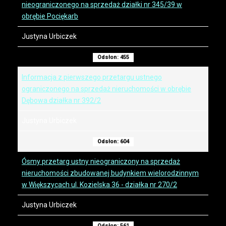
nieograniczonego na sprzedaż działki nr 345/39 w
obrębie Pociękarb
Justyna Urbiczek
Odsłon: 455
Informacja z pierwszego przetargu ustnego
ograniczonego na sprzedaż nieruchomości w obrębie
Dębowa działka nr 392/2
Justyna Urbiczek
Odsłon: 604
Ósmy przetarg ustny nieograniczony na sprzedaż
nieruchomości zbudowanej budynkiem wielorodzinnym
w Większycach ul. Kozielska 36 - działka nr 270/2
Justyna Urbiczek
Odsłon: 561