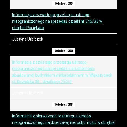
Odsłon: 655
Informacja z czwartego przetargu ustnego
nieograniczonego na sprzedaż działki nr 345/33 w
obrębie Pociękarb
Justyna Urbiczek
Odsłon: 750
Informacja z szóstego przetargu ustnego
nieograniczonego na sprzedaż nieruchomości
zbudowanej budynkiem wielorodzinnym w Większycach
ul. Kozielska 36 - działka nr 270/2
Justyna Urbiczek
Odsłon: 755
Informacja z pierwszego przetargu ustnego
nieograniczonego na dzierżawę nieruchomości w obrębie