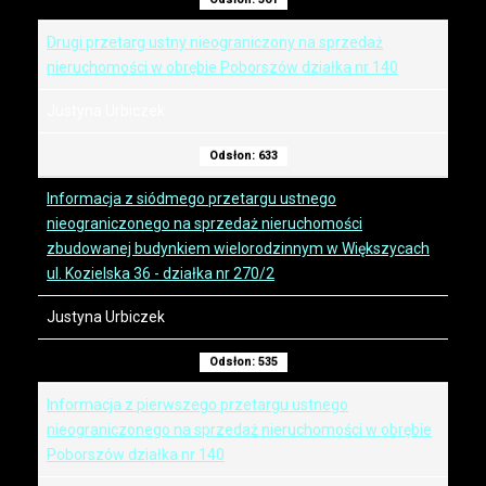
Drugi przetarg ustny nieograniczony na sprzedaż
nieruchomości w obrębie Poborszów działka nr 140
Justyna Urbiczek
Odsłon: 633
Informacja z siódmego przetargu ustnego
nieograniczonego na sprzedaż nieruchomości
zbudowanej budynkiem wielorodzinnym w Większycach
ul. Kozielska 36 - działka nr 270/2
Justyna Urbiczek
Odsłon: 535
Informacja z pierwszego przetargu ustnego
nieograniczonego na sprzedaż nieruchomości w obrębie
Poborszów działka nr 140