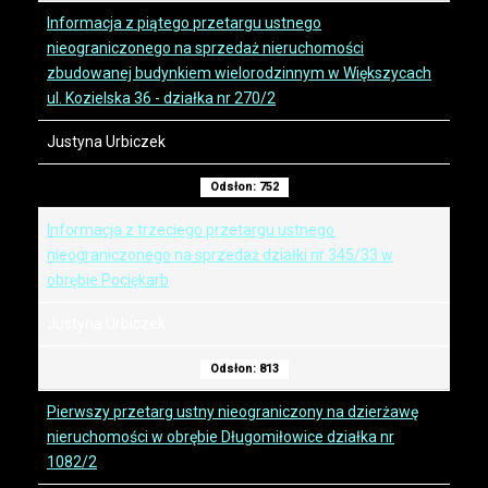
Informacja z piątego przetargu ustnego
nieograniczonego na sprzedaż nieruchomości
zbudowanej budynkiem wielorodzinnym w Większycach
ul. Kozielska 36 - działka nr 270/2
Justyna Urbiczek
Odsłon: 752
Informacja z trzeciego przetargu ustnego
nieograniczonego na sprzedaż działki nr 345/33 w
obrębie Pociękarb
Justyna Urbiczek
Odsłon: 813
Pierwszy przetarg ustny nieograniczony na dzierżawę
nieruchomości w obrębie Długomiłowice działka nr
1082/2