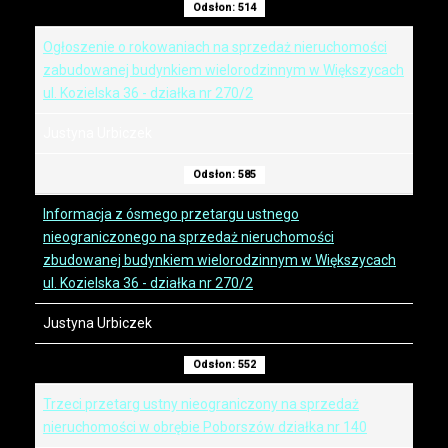
Odsłon: 514
Ogłoszenie o rokowaniach na sprzedaż nieruchomości
zabudowanej budynkiem wielorodzinnym w Większycach
ul. Kozielska 36 - działka nr 270/2
Justyna Urbiczek
Odsłon: 585
Informacja z ósmego przetargu ustnego
nieograniczonego na sprzedaż nieruchomości
zbudowanej budynkiem wielorodzinnym w Większycach
ul. Kozielska 36 - działka nr 270/2
Justyna Urbiczek
Odsłon: 552
Trzeci przetarg ustny nieograniczony na sprzedaż
nieruchomości w obrębie Poborszów działka nr 140