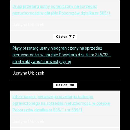
Drugi przetarg ustny ograniczony na sprzedaż
nieruchomości w obrębie Poborszów działka nr 505/1
Justyna Urbiczek
Odsłon: 717
Piąty przetarg ustny nieograniczony na sprzedaż
nieruchomości w obrębie Pociękarb działki nr 345/33 -
strefa aktywności inwestycyjnej
Justyna Urbiczek
Odsłon: 781
Informacja z pierwszego przetargu ustnego
ograniczonego na sprzedaż nieruchomości w obrębie
Poborszów działka nr 505/1 i nr 539/1
Justyna Urbiczek