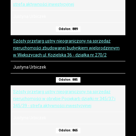
strefa aktywności inwestycyjnej
Justyna Urbiczek
Odsłon: 889
Szósty przetarg ustny nieograniczony na sprzedaż
nieruchomości zbudowanej budynkiem wielorodzinnym
w Większycach ul. Kozielska 36 - działka nr 270/2
Justyna Urbiczek
Odsłon: 885
Szósty przetarg ustny nieograniczony na sprzedaż
nieruchomości w obrębie Pociękarb działki nr 345/37 i
345/39 - strefa aktywności inwestycyjnej
Justyna Urbiczek
Odsłon: 865