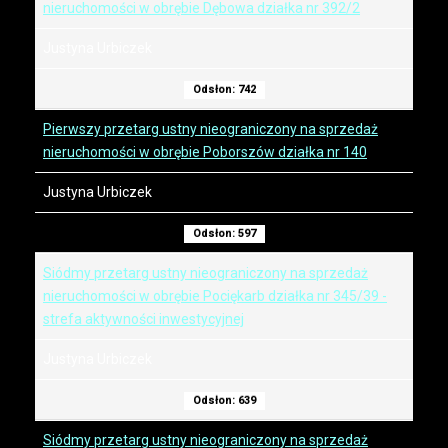
nieruchomości w obrębie Dębowa działka nr 392/2
Justyna Urbiczek
Odsłon: 742
Pierwszy przetarg ustny nieograniczony na sprzedaż
nieruchomości w obrębie Poborszów działka nr 140
Justyna Urbiczek
Odsłon: 597
Siódmy przetarg ustny nieograniczony na sprzedaż
nieruchomości w obrębie Pociękarb działka nr 345/39 -
strefa aktywności inwestycyjnej
Justyna Urbiczek
Odsłon: 639
Siódmy przetarg ustny nieograniczony na sprzedaż