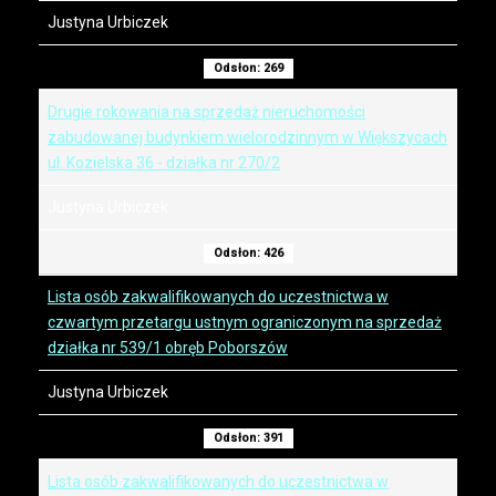
Justyna Urbiczek
Odsłon: 269
Drugie rokowania na sprzedaż nieruchomości
zabudowanej budynkiem wielorodzinnym w Większycach
ul. Kozielska 36 - działka nr 270/2
Justyna Urbiczek
Odsłon: 426
Lista osób zakwalifikowanych do uczestnictwa w
czwartym przetargu ustnym ograniczonym na sprzedaż
działka nr 539/1 obręb Poborszów
Justyna Urbiczek
Odsłon: 391
Lista osób zakwalifikowanych do uczestnictwa w