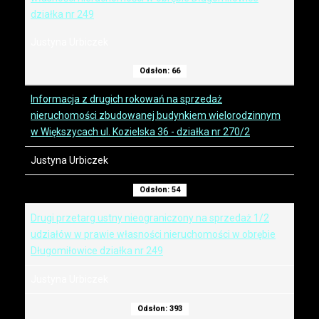
działka nr 249
Justyna Urbiczek
Odsłon: 66
Informacja z drugich rokowań na sprzedaż
nieruchomości zbudowanej budynkiem wielorodzinnym
w Większycach ul. Kozielska 36 - działka nr 270/2
Justyna Urbiczek
Odsłon: 54
Drugi przetarg ustny nieograniczony na sprzedaż 1/2
udziałów w prawie własności nieruchomości w obrębie
Długomiłowice działka nr 249
Justyna Urbiczek
Odsłon: 393