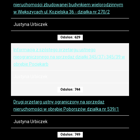
nieruchomości zbudowanej budynkiem wielorodzinnym
w Większycach ul. Kozielska 36 - działka nr 270/2
Justyna Urbiczek
Odsłon: 629
Informacja z szóstego przetargu ustnego
nieograniczonego na sprzedaż działki 345/37 i 345/39 w
obrębie Pociękarb
Justyna Urbiczek
Odsłon: 744
Drugi przetarg ustny ograniczony na sprzedaż
nieruchomości w obrębie Poborszów działka nr 539/1
Justyna Urbiczek
Odsłon: 749