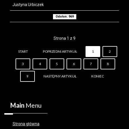
Justyna Urbiczek
Odsłon: 969
Strona 1 z 9
START
POPRZEDNI ARTYKUŁ
1
2
3
4
5
6
7
8
9
NASTĘPNY ARTYKUŁ
KONIEC
Main
Menu
Strona główna