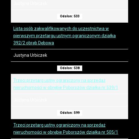
Justyna Urbiczek
Odsłon: 533
Lista osób zakwalifikowanych do uczestnictwa w
pierwszym przetargu ustnym ograniczonym działka
392/2 obręb Dębowa
Justyna Urbiczek
Odsłon: 538
Trzeci przetarg ustny ograniczony na sprzedaż
nieruchomości w obrębie Poborszów działka nr 539/1
Justyna Urbiczek
Odsłon: 599
Trzeci przetarg ustny ograniczony na sprzedaż
nieruchomości w obrębie Poborszów działka nr 505/1