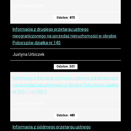
Justyna Urbiczek
Odsłon: 873
Informacja z drugiego przetargu ustnego
nieograniczonego na sprzedaż nieruchomości w obrębie
Poborszów działka nr 140
Justyna Urbiczek
Odsłon: 501
Informacja z trzeciego przetargu ustnego ograniczonego
na sprzedaż nieruchomości w obrębie Poborszów działka
nr 505/1 i nr 539/1
Justyna Urbiczek
Odsłon: 483
Informacja z siódmego przetargu ustnego