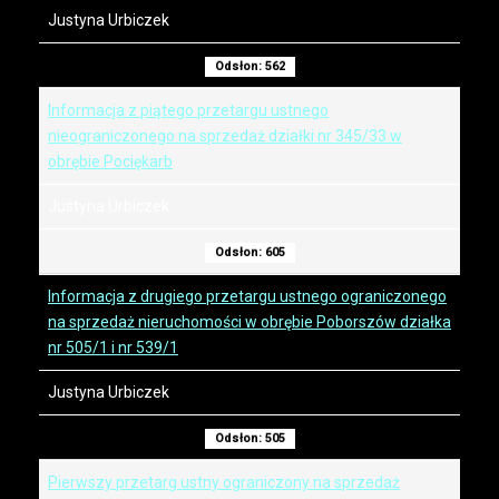
Justyna Urbiczek
Odsłon: 562
Informacja z piątego przetargu ustnego
nieograniczonego na sprzedaż działki nr 345/33 w
obrębie Pociękarb
Justyna Urbiczek
Odsłon: 605
Informacja z drugiego przetargu ustnego ograniczonego
na sprzedaż nieruchomości w obrębie Poborszów działka
nr 505/1 i nr 539/1
Justyna Urbiczek
Odsłon: 505
Pierwszy przetarg ustny ograniczony na sprzedaż