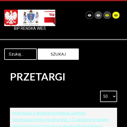
BIP REŃSKA WIEŚ
SZUKAJ
PRZETARGI
Informacja z drugiego przetargu ustnego
nieograniczonego na sprzedaż 1/2 udziałów w prawie
własności nieruchomości w obrębie Długomiłowice