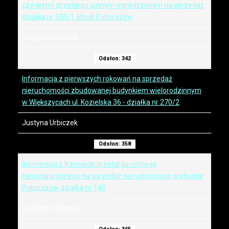
czwartym przetargu ustnym ograniczonym na sprzedaż
działka nr 505/1 obręb Poborszów
Justyna Urbiczek
Odsłon: 342
Informacja z pierwszych rokowań na sprzedaż
nieruchomości zbudowanej budynkiem wielorodzinnym
w Większycach ul. Kozielska 36 - działka nr 270/2
Justyna Urbiczek
Odsłon: 358
Informacja z trzeciego przetargu ustnego
nieograniczonego na sprzedaż nieruchomości w obrębie
Poborszów działka nr 140
Justyna Urbiczek