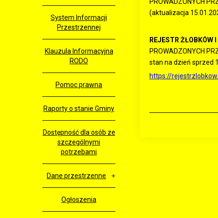
PROWADZONYCH PRZ
(aktualizacja 15.01.20
System Informacji
Przestrzennej
REJESTR ŻŁOBKÓW I
Klauzula Informacyjna
PROWADZONYCH PRZE
RODO
stan na dzień sprzed 
https://rejestrzlobk
Pomoc prawna
Raporty o stanie Gminy
Dostępność dla osób ze
szczególnymi
potrzebami
Dane przestrzenne
Ogłoszenia