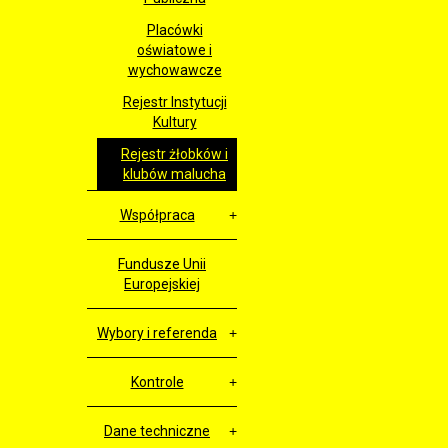
Placówki
oświatowe i
wychowawcze
Rejestr Instytucji
Kultury
Rejestr żłobków i
klubów malucha
Współpraca
Fundusze Unii
Europejskiej
Wybory i referenda
Kontrole
Dane techniczne