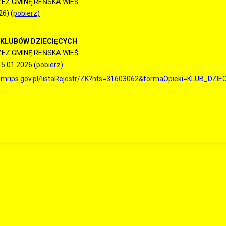
EZ GMINĘ REŃSKA WIEŚ
26) (
pobierz)
 KLUBÓW DZIECIĘCYCH
Z GMINĘ REŃSKA WIEŚ
15.01.2026 (
pobierz)
ow.mrips.gov.pl/listaRejestr/ZK?nts=31603062&formaOpieki=KLUB_DZIE