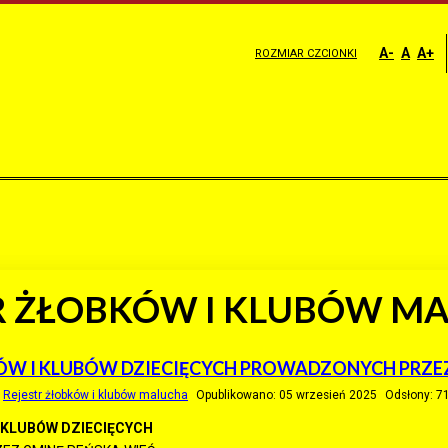
A-
A
A+
ROZMIAR CZCIONKI
R ŻŁOBKÓW I KLUBÓW M
ÓW I KLUBÓW DZIECIĘCYCH PROWADZONYCH PRZEZ
:
Rejestr żłobków i klubów malucha
Opublikowano: 05 wrzesień 2025
Odsłony: 7
 KLUBÓW DZIECIĘCYCH