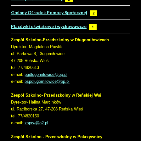
Gminny Ośrodek Pomocy Społecznej
2
Placówki oświatowe i wychowawcze
1
Zespół Szkolno-Przedszkolny w Długomiłowicach
Dyrektor- Magdalena Pawlik
ul. Parkowa 8, Długomiłowice
47-208 Reńska Wieś
tel. 77/4820613
e-mail:
pgdlugomilowice@op.pl
e-mail:
pspdlugomilowice@op.pl
Zespół Szkolno- Przedszkolny w Reńskiej Wsi
Dyrektor- Halina Marcinków
ul. Raciborska 27, 47-208 Reńska Wieś
tel. 77/4820150
e-mail:
zsprw@o2.pl
Zespół Szkolno - Przedszkolny w Pokrzywnicy