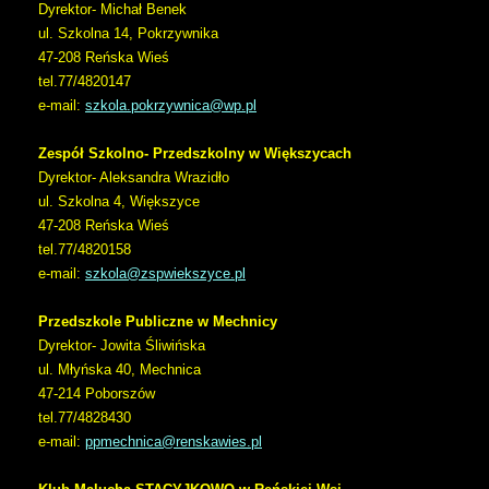
Dyrektor- Michał Benek
ul. Szkolna 14, Pokrzywnika
47-208 Reńska Wieś
tel.77/4820147
e-mail:
szkola.pokrzywnica@wp.pl
Zespół Szkolno- Przedszkolny w Większycach
Dyrektor- Aleksandra Wrazidło
ul. Szkolna 4, Większyce
47-208 Reńska Wieś
tel.77/4820158
e-mail:
szkola@zspwiekszyce.pl
Przedszkole Publiczne w Mechnicy
Dyrektor- Jowita Śliwińska
ul. Młyńska 40, Mechnica
47-214 Poborszów
tel.77/4828430
e-mail:
ppmechnica@renskawies.pl