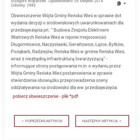
Grzegorz Wojtaszek
Opublikowano: 05 sierpień 2014
Odsłony: 2982
Obwieszczenie Wójta Gminy Reńska Wieś w sprawie dot.
wydania decyzji o środowiskowych uwarunkowaniach dla
przedsięwzięcia pn.: " Budowa Zespołu Elektrowni
Wiatrowych Reńska Wieś w rejonie miejscowości
Długomiłowice, Naczysławki, Gierałtowice, Łężce, Bytków,
Pociękarb, Radziejów, Reńska Wieś w gminie Reńska Wieś,
wraz z niezbędną infrastrukturą towarzyszącą" -
informujące strony postępowania m.in. o wydaniu przez
Wójta Gminy Reńska Wieś postanowienia w sprawie
stwierdzenia obowiązku przeprowadzenia oceny
oddziaływania na środowisko dla ww. przedsięwzięcia.
pobierz obwieszczenie - plik *pdf
POPRZEDNI ARTYKUŁ
NASTĘPNY ARTYKUŁ