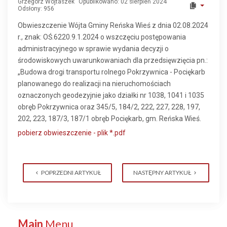
Grzegorz Wojtaszek
Opublikowano: 02 sierpień 2024
Odsłony: 956
Obwieszczenie Wójta Gminy Reńska Wieś z dnia 02.08.2024
r., znak: OŚ.6220.9.1.2024 o wszczęciu postępowania
administracyjnego w sprawie wydania decyzji o
środowiskowych uwarunkowaniach dla przedsięwzięcia pn.:
„Budowa drogi transportu rolnego Pokrzywnica - Pociękarb
planowanego do realizacji na nieruchomościach
oznaczonych geodezyjnie jako działki nr 1038, 1041 i 1035
obręb Pokrzywnica oraz 345/5, 184/2, 222, 227, 228, 197,
202, 223, 187/3, 187/1 obręb Pociękarb, gm. Reńska Wieś.
pobierz obwieszczenie - plik *.pdf
POPRZEDNI ARTYKUŁ
NASTĘPNY ARTYKUŁ
Main
Menu