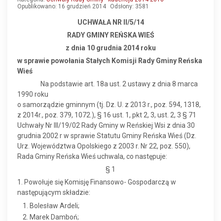
Opublikowano: 16 grudzień 2014
Odsłony: 3581
UCHWAŁA NR II/5/14
RADY GMINY REŃSKA WIEŚ
z dnia 10 grudnia 2014 roku
w sprawie powołania Stałych Komisji Rady Gminy Reńska
Wieś
Na podstawie art. 18a ust. 2 ustawy z dnia 8 marca
1990 roku
o samorządzie gminnym (tj. Dz. U. z 2013 r., poz. 594, 1318,
z 2014r., poz. 379, 1072.), § 16 ust. 1, pkt 2, 3, ust. 2, 3 § 71
Uchwały Nr III/19/02 Rady Gminy w Reńskiej Wsi z dnia 30
grudnia 2002 r w sprawie Statutu Gminy Reńska Wieś (Dz.
Urz. Województwa Opolskiego z 2003 r. Nr 22, poz. 550),
Rada Gminy Reńska Wieś uchwala, co następuje:
§ 1
1. Powołuje się Komisję Finansowo- Gospodarczą w
następującym składzie:
Bolesław Ardeli;
Marek Damboń;