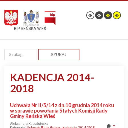
BIP REŃSKA WIEŚ
SZUKAJ
KADENCJA 2014-
2018
Uchwała Nr II/5/14 z dn.10 grudnia 2014 roku
w sprawie powołania Stałych Komisji Rady
Gminy Reńska Wieś
Aleksandra Kapuścińska
Kategoria:
Uchwały Rady Gminy - kadencja 2014-2018