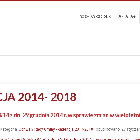
A-
A
A+
ROZMIAR CZCIONKI
JA 2014- 2018
/14 z dn. 29 grudnia 2014 r. w sprawie zmian w wielolet
Kategoria:
Uchwały Rady Gminy - kadencja 2014-2018
Opublikowano: 27 stycze
Rady Gminy Reńska Wieś z dnia 29 grudnia 2014 r. w sprawie zmian w wi