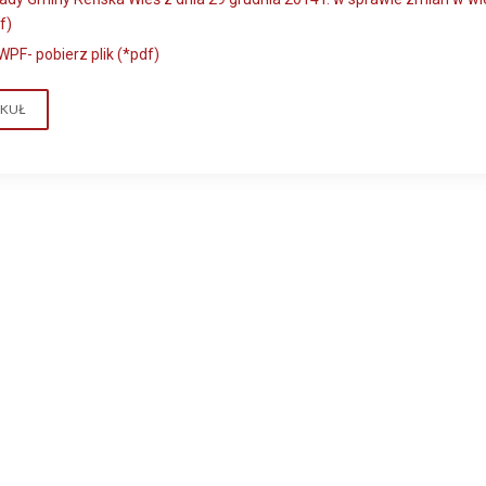
f)
PF- pobierz plik (*pdf)
YKUŁ