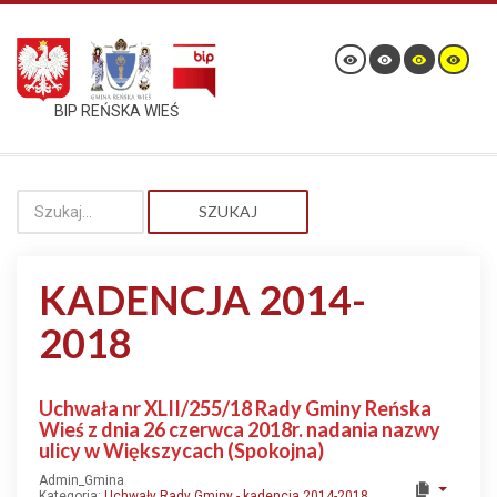
BIP REŃSKA WIEŚ
SZUKAJ
KADENCJA 2014-
2018
Uchwała nr XLII/255/18 Rady Gminy Reńska
Wieś z dnia 26 czerwca 2018r. nadania nazwy
ulicy w Większycach (Spokojna)
Admin_Gmina
Kategoria:
Uchwały Rady Gminy - kadencja 2014-2018