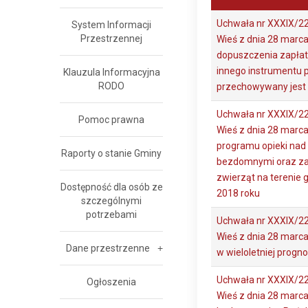
Uchwała nr XXXIX/2
System Informacji
Przestrzennej
Wieś z dnia 28 marca
dopuszczenia zapła
innego instrumentu p
Klauzula Informacyjna
RODO
przechowywany jest 
Uchwała nr XXXIX/2
Pomoc prawna
Wieś z dnia 28 marca
programu opieki nad
Raporty o stanie Gminy
bezdomnymi oraz za
zwierząt na terenie
Dostępność dla osób ze
2018 roku
szczególnymi
potrzebami
Uchwała nr XXXIX/2
Wieś z dnia 28 marc
Dane przestrzenne
w wieloletniej progn
Uchwała nr XXXIX/2
Ogłoszenia
Wieś z dnia 28 marc