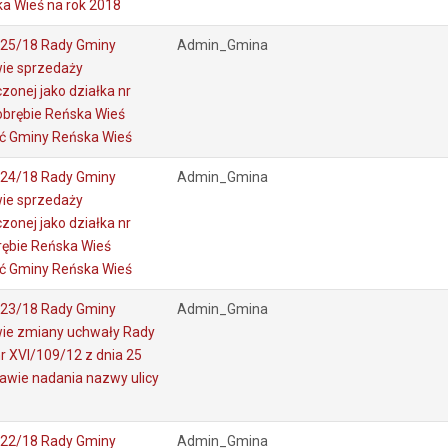
a Wieś na rok 2018
225/18 Rady Gminy
Admin_Gmina
ie sprzedaży
onej jako działka nr
obrębie Reńska Wieś
ć Gminy Reńska Wieś
224/18 Rady Gminy
Admin_Gmina
ie sprzedaży
onej jako działka nr
rębie Reńska Wieś
ć Gminy Reńska Wieś
223/18 Rady Gminy
Admin_Gmina
wie zmiany uchwały Rady
r XVI/109/12 z dnia 25
rawie nadania nazwy ulicy
222/18 Rady Gminy
Admin_Gmina