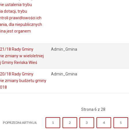
e ustalenia trybu
ia dotacji, trybu
roli prawidłowości ich
ania, dla niepublicznych
mina jest organem
221/18 Rady Gminy
Admin_Gmina
e zmiany w wieloletniej
j Gminy Reńska Wieś
220/18 Rady Gminy
Admin_Gmina
ie zmiany budżetu gminy
2018
Strona 6 z 28
POPRZEDNI ARTYKUŁ
1
2
3
4
5