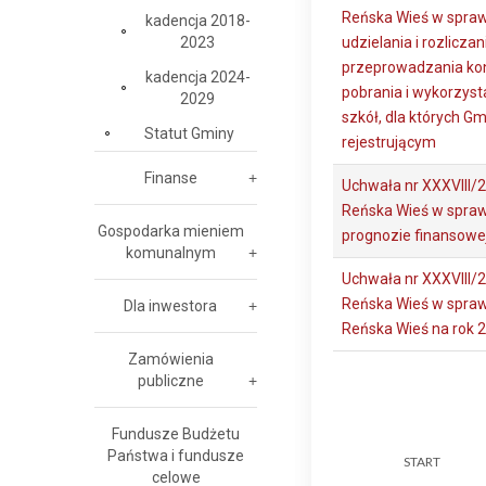
Reńska Wieś w sprawi
kadencja 2018-
2023
udzielania i rozliczan
przeprowadzania kont
kadencja 2024-
pobrania i wykorzyst
2029
szkół, dla których G
Statut Gminy
rejestrującym
Finanse
Uchwała nr XXXVIII/
Reńska Wieś w sprawi
Gospodarka mieniem
prognozie finansowe
komunalnym
Uchwała nr XXXVIII/
Reńska Wieś w spraw
Dla inwestora
Reńska Wieś na rok 
Zamówienia
publiczne
Fundusze Budżetu
Państwa i fundusze
START
celowe