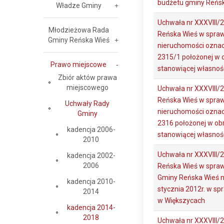
budżetu gminy Reńsk
Władze Gminy
Uchwała nr XXXVIII/
Młodzieżowa Rada
Reńska Wieś w spraw
Gminy Reńska Wieś
nieruchomości oznacz
2315/1 położonej w 
Prawo miejscowe
stanowiącej własnoś
Zbiór aktów prawa
miejscowego
Uchwała nr XXXVIII/
Reńska Wieś w spraw
Uchwały Rady
nieruchomości oznacz
Gminy
2316 położonej w ob
kadencja 2006-
stanowiącej własnoś
2010
Uchwała nr XXXVIII/
kadencja 2002-
2006
Reńska Wieś w spra
Gminy Reńska Wieś n
kadencja 2010-
stycznia 2012r. w sp
2014
w Większycach
kadencja 2014-
2018
Uchwała nr XXXVIII/