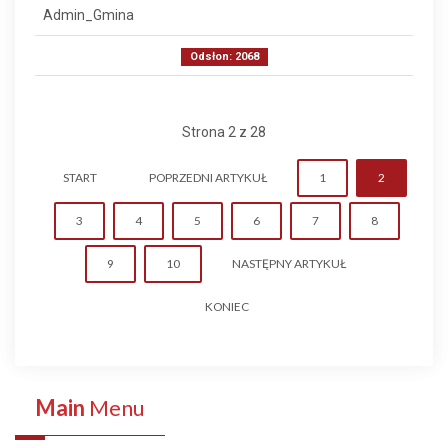
Admin_Gmina
Odsłon: 2068
Strona 2 z 28
START
POPRZEDNI ARTYKUŁ
1
2
3
4
5
6
7
8
9
10
NASTĘPNY ARTYKUŁ
KONIEC
Main
Menu