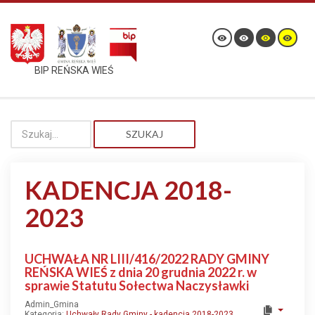
BIP REŃSKA WIEŚ
SZUKAJ
KADENCJA 2018-
2023
UCHWAŁA NR LIII/416/2022 RADY GMINY
REŃSKA WIEŚ z dnia 20 grudnia 2022 r. w
sprawie Statutu Sołectwa Naczysławki
Admin_Gmina
Kategoria:
Uchwały Rady Gminy - kadencja 2018-2023