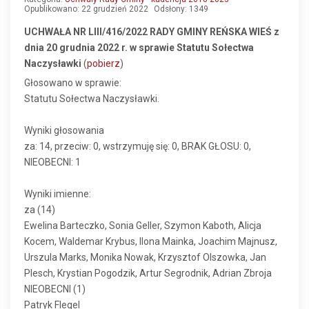
Opublikowano: 22 grudzień 2022
Odsłony: 1349
UCHWAŁA NR LIII/416/2022 RADY GMINY REŃSKA WIEŚ z
dnia 20 grudnia 2022 r. w sprawie Statutu Sołectwa
Naczysławki
(
pobierz
)
Głosowano w sprawie:
Statutu Sołectwa Naczysławki.
Wyniki głosowania
za: 14, przeciw: 0, wstrzymuję się: 0, BRAK GŁOSU: 0,
NIEOBECNI: 1
Wyniki imienne:
za (14)
Ewelina Barteczko, Sonia Geller, Szymon Kaboth, Alicja
Kocem, Waldemar Krybus, Ilona Mainka, Joachim Majnusz,
Urszula Marks, Monika Nowak, Krzysztof Olszowka, Jan
Plesch, Krystian Pogodzik, Artur Segrodnik, Adrian Zbroja
NIEOBECNI (1)
Patryk Flegel