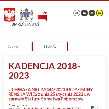
BIP REŃSKA WIEŚ
SZUKAJ
KADENCJA 2018-
2023
UCHWAŁA NR LIV/444/2023 RADY GMINY
REŃSKA WIEŚ z dnia 25 stycznia 2023 r. w
sprawie Statutu Sołectwa Poborszów
Admin_Gmina
Kategoria:
Uchwały Rady Gminy - kadencja 2018-2023