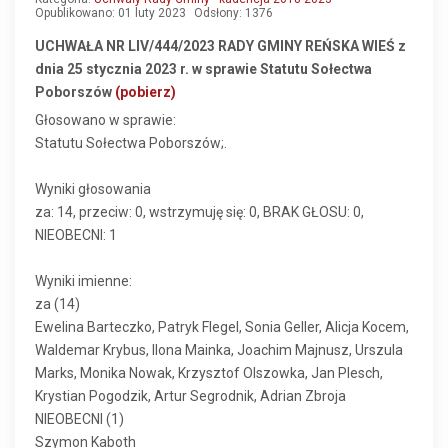
Opublikowano: 01 luty 2023
Odsłony: 1376
UCHWAŁA NR LIV/444/2023 RADY GMINY REŃSKA WIEŚ z
dnia 25 stycznia 2023 r. w sprawie Statutu Sołectwa
Poborszów
(pobierz)
Głosowano w sprawie:
Statutu Sołectwa Poborszów;.
Wyniki głosowania
za: 14, przeciw: 0, wstrzymuję się: 0, BRAK GŁOSU: 0,
NIEOBECNI: 1
Wyniki imienne:
za (14)
Ewelina Barteczko, Patryk Flegel, Sonia Geller, Alicja Kocem,
Waldemar Krybus, Ilona Mainka, Joachim Majnusz, Urszula
Marks, Monika Nowak, Krzysztof Olszowka, Jan Plesch,
Krystian Pogodzik, Artur Segrodnik, Adrian Zbroja
NIEOBECNI (1)
Szymon Kaboth