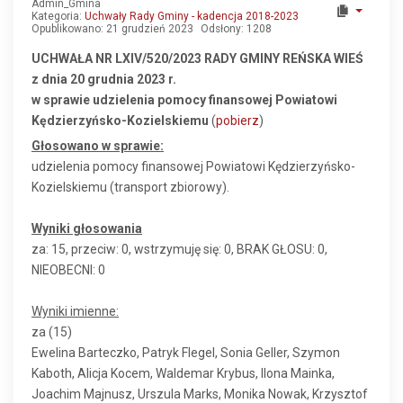
Admin_Gmina
Kategoria:
Uchwały Rady Gminy - kadencja 2018-2023
Opublikowano: 21 grudzień 2023
Odsłony: 1208
UCHWAŁA NR LXIV/520/2023 RADY GMINY REŃSKA WIEŚ
z dnia 20 grudnia 2023 r.
w sprawie udzielenia pomocy finansowej Powiatowi
Kędzierzyńsko-Kozielskiemu
(
pobierz
)
Głosowano w sprawie:
udzielenia pomocy finansowej Powiatowi Kędzierzyńsko-
Kozielskiemu (transport zbiorowy).
Wyniki głosowania
za: 15, przeciw: 0, wstrzymuję się: 0, BRAK GŁOSU: 0,
NIEOBECNI: 0
Wyniki imienne:
za (15)
Ewelina Barteczko, Patryk Flegel, Sonia Geller, Szymon
Kaboth, Alicja Kocem, Waldemar Krybus, Ilona Mainka,
Joachim Majnusz, Urszula Marks, Monika Nowak, Krzysztof