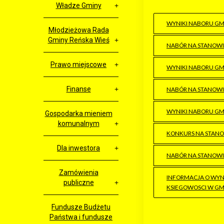
Władze Gminy
WYNIKI NABORU GM
Młodzieżowa Rada
Gminy Reńska Wieś
NABÓR NA STANOWI
Prawo miejscowe
WYNIKI NABORU GM
Finanse
NABÓR NA STANOWI
WYNIKI NABORU GM
Gospodarka mieniem
komunalnym
KONKURS NA STANO
Dla inwestora
NABÓR NA STANOWI
Zamówienia
INFORMACJA O WYN
publiczne
KSIEGOWOSCI W GM
Fundusze Budżetu
Państwa i fundusze