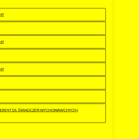
NY
NY
NY
FERENT DS. ŚWIADCZEŃ WYCHOWAWCHYCH I