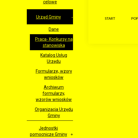
celowe
Urząd Gminy
START
POP
Dane
Praca- Konkursy na
stanowiska
Katalog Usług
Urzędu
Formularze, wzory
wniosków
Archiwum
formularzy,
wzorów wniosków
Organizacja Urzędu
Gminy
Jednostki
pomocnicze Gminy