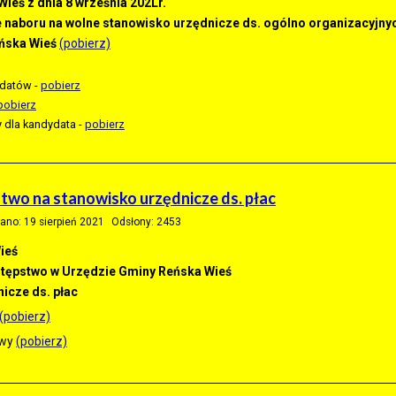
ieś z dnia 8 września 202Lr.
e naboru na wolne stanowisko urzędnicze ds. ogólno organizacyjny
ńska Wieś
(pobierz)
ydatów -
pobierz
pobierz
dla kandydata -
pobierz
two na stanowisko urzędnicze ds. płac
ano: 19 sierpień 2021
Odsłony: 2453
ieś
stępstwo w Urzędzie Gminy Reńska Wieś
icze ds. płac
(pobierz)
owy
(pobierz)