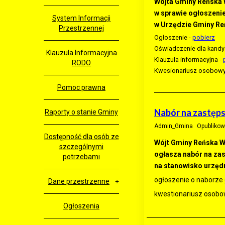
Wójta Gminy Reńska W
w sprawie ogłoszeni
System Informacji
w Urzędzie Gminy Re
Przestrzennej
Ogłoszenie -
pobierz
Oświadczenie dla kand
Klauzula Informacyjna
Klauzula informacyjna -
RODO
Kwesionariusz osobowy 
Pomoc prawna
Nabór na zastęps
Raporty o stanie Gminy
Admin_Gmina
Opublikow
Dostępność dla osób ze
Wójt Gminy Reńska W
szczególnymi
ogłasza nabór na za
potrzebami
na stanowisko urzędn
ogłoszenie o naborze
Dane przestrzenne
kwestionariusz osob
Ogłoszenia