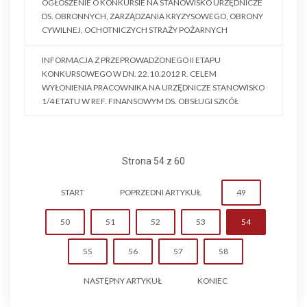
OGŁOSZENIE O KONKURSIE NA STANOWISKO URZĘDNICZE
DS. OBRONNYCH, ZARZĄDZANIA KRYZYSOWEGO, OBRONY
CYWILNEJ, OCHOTNICZYCH STRAŻY POŻARNYCH
INFORMACJA Z PRZEPROWADZONEGO II ETAPU
KONKURSOWEGO W DN. 22.10.2012 R. CELEM
WYŁONIENIA PRACOWNIKA NA URZĘDNICZE STANOWISKO
1/4 ETATU W REF. FINANSOWYM DS. OBSŁUGI SZKÓŁ
Strona 54 z 60
START
POPRZEDNI ARTYKUŁ
49
50
51
52
53
54
55
56
57
58
NASTĘPNY ARTYKUŁ
KONIEC