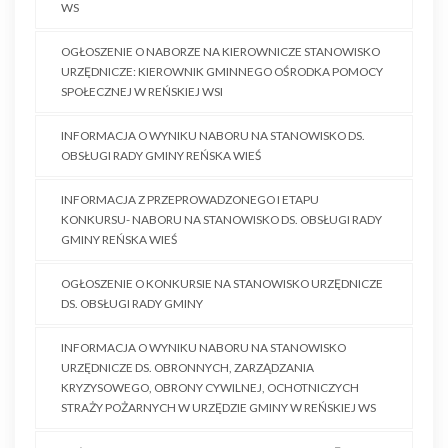
WS
OGŁOSZENIE O NABORZE NA KIEROWNICZE STANOWISKO
URZĘDNICZE: KIEROWNIK GMINNEGO OŚRODKA POMOCY
SPOŁECZNEJ W REŃSKIEJ WSI
INFORMACJA O WYNIKU NABORU NA STANOWISKO DS.
OBSŁUGI RADY GMINY REŃSKA WIEŚ
INFORMACJA Z PRZEPROWADZONEGO I ETAPU
KONKURSU- NABORU NA STANOWISKO DS. OBSŁUGI RADY
GMINY REŃSKA WIEŚ
OGŁOSZENIE O KONKURSIE NA STANOWISKO URZĘDNICZE
DS. OBSŁUGI RADY GMINY
INFORMACJA O WYNIKU NABORU NA STANOWISKO
URZĘDNICZE DS. OBRONNYCH, ZARZĄDZANIA
KRYZYSOWEGO, OBRONY CYWILNEJ, OCHOTNICZYCH
STRAŻY POŻARNYCH W URZĘDZIE GMINY W REŃSKIEJ WS