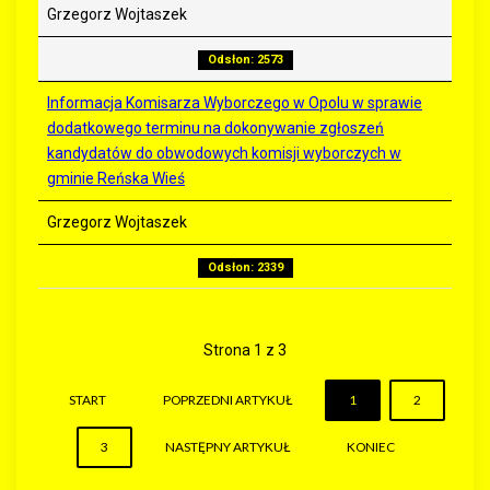
Grzegorz Wojtaszek
Odsłon: 2573
Informacja Komisarza Wyborczego w Opolu w sprawie
dodatkowego terminu na dokonywanie zgłoszeń
kandydatów do obwodowych komisji wyborczych w
gminie Reńska Wieś
Grzegorz Wojtaszek
Odsłon: 2339
Strona 1 z 3
START
POPRZEDNI ARTYKUŁ
1
2
3
NASTĘPNY ARTYKUŁ
KONIEC