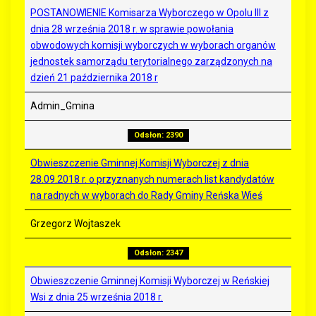
POSTANOWIENIE Komisarza Wyborczego w Opolu III z
dnia 28 września 2018 r. w sprawie powołania
obwodowych komisji wyborczych w wyborach organów
jednostek samorządu terytorialnego zarządzonych na
dzień 21 października 2018 r
Admin_Gmina
Odsłon: 2390
Obwieszczenie Gminnej Komisji Wyborczej z dnia
28.09.2018 r. o przyznanych numerach list kandydatów
na radnych w wyborach do Rady Gminy Reńska Wieś
Grzegorz Wojtaszek
Odsłon: 2347
Obwieszczenie Gminnej Komisji Wyborczej w Reńskiej
Wsi z dnia 25 września 2018 r.