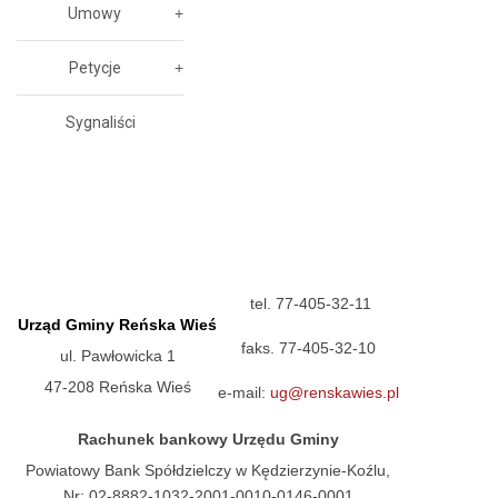
Umowy
Petycje
Sygnaliści
tel. 77-405-32-11
Urząd Gminy Reńska Wieś
faks. 77-405-32-10
ul. Pawłowicka 1
47-208 Reńska Wieś
e-mail:
ug@renskawies.pl
Rachunek bankowy Urzędu Gminy
Powiatowy Bank Spółdzielczy w Kędzierzynie-Koźlu,
Nr: 02-8882-1032-2001-0010-0146-0001