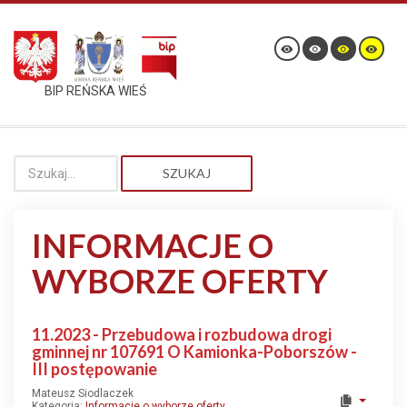
BIP REŃSKA WIEŚ
SZUKAJ
INFORMACJE O
WYBORZE OFERTY
11.2023 - Przebudowa i rozbudowa drogi
gminnej nr 107691 O Kamionka-Poborszów -
III postępowanie
Mateusz Siodlaczek
Kategoria:
Informacje o wyborze oferty