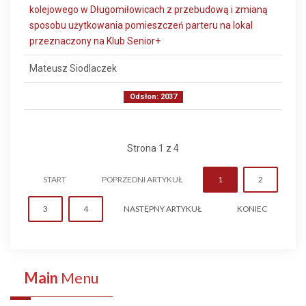
kolejowego w Długomiłowicach z przebudową i zmianą
sposobu użytkowania pomieszczeń parteru na lokal
przeznaczony na Klub Senior+
Mateusz Siodlaczek
Odsłon: 2037
Strona 1 z 4
START
POPRZEDNI ARTYKUŁ
1
2
3
4
NASTĘPNY ARTYKUŁ
KONIEC
Main
Menu