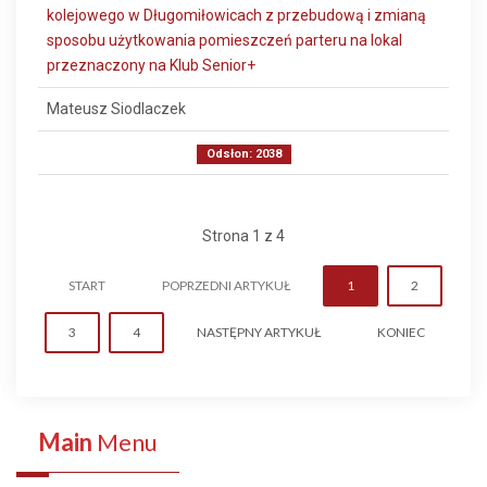
kolejowego w Długomiłowicach z przebudową i zmianą
sposobu użytkowania pomieszczeń parteru na lokal
przeznaczony na Klub Senior+
Mateusz Siodlaczek
Odsłon: 2038
Strona 1 z 4
START
POPRZEDNI ARTYKUŁ
1
2
3
4
NASTĘPNY ARTYKUŁ
KONIEC
Main
Menu