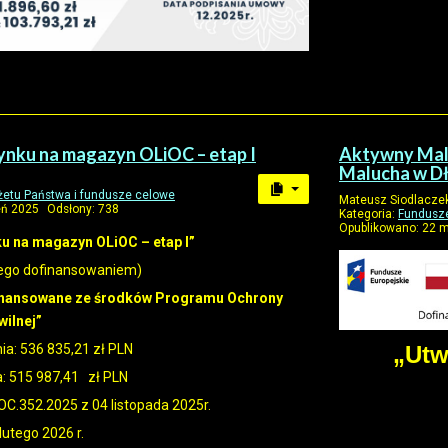
nku na magazyn OLiOC – etap I
Aktywny Malu
Malucha w D
etu Państwa i fundusze celowe
Mateusz Siodlacze
eń 2025
Odsłony: 738
Kategoria:
Fundusze
Opublikowano: 22 
 na magazyn OLiOC – etap I”
tego dofinansowaniem)
finansowane ze środków Programu Ochrony
wilnej”
„Utw
a: 536 835,21 zł PLN
: 515 987,41 zł PLN
C.352.2025 z 04 listopada 2025r.
 lutego 2026 r.