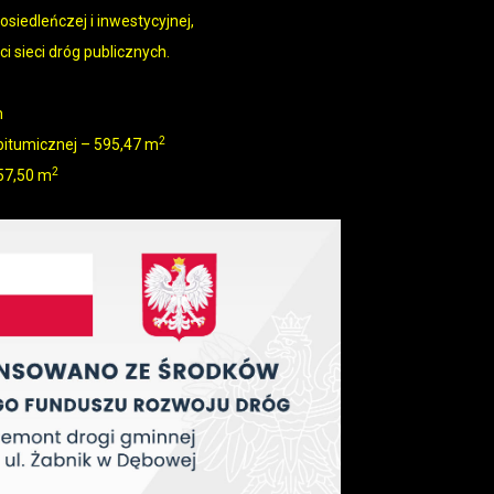
osiedleńczej i inwestycyjnej,
i sieci dróg publicznych.
m
2
 bitumicznej – 595,47 m
2
57,50 m