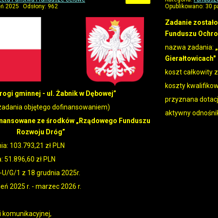
eń 2025
Odsłony: 962
Opublikowano: 30 p
Zadanie został
Funduszu Ochro
nazwa zadania:
„
Gierałtowicach"
koszt całkowity 
koszty kwalifiko
ogi gminnej - ul. Żabnik w Dębowej”
przyznana dotac
adania objętego dofinansowaniem)
aktywny odnośni
finansowane ze środków „Rządowego Funduszu
Rozwoju Dróg”
a: 103.793,21 zł PLN
 51.896,60 zł PLN
/G/1 z 18 grudnia 2025r.
ień 2025 r. - marzec 2026 r.
 komunikacyjnej,