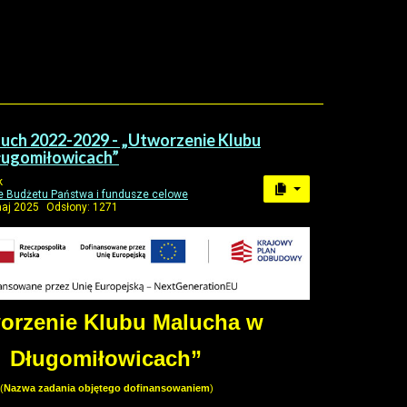
ch 2022-2029 - „Utworzenie Klubu
ługomiłowicach”
k
 Budżetu Państwa i fundusze celowe
maj 2025
Odsłony: 1271
orzenie Klubu Malucha w
Długomiłowicach”
(
Nazwa zadania objętego dofinansowaniem
)