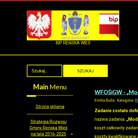
BIP REŃSKA WIEŚ
SZUKAJ
Main
Menu
WFOŚiGW - „Mode
Emilia Bulla
Kategoria:
F
Strona główna
Zadanie zostało dof
nazwa zadania:
„
Mode
Strategia Rozwoju
Gminy Reńska Wieś
koszt całkowity zadan
na lata 2016-2025
koszty kwalifikowane 