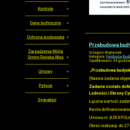
Kontrole
Dane techniczne
Ochrona środowiska
Przebudowa budy
Zarządzenia Wójta
Grzegorz Wojtaszek
Kategoria:
Fundusze Budż
Gminy Reńska Wieś
Opublikowano: 04 grudzi
„
Przebudowa budynku
Umowy
(Nazwa zadania obję
Petycje
Zadanie zostało do
Ludności i Obrony Cy
Sygnaliści
Łączna wartość zadani
Kwota dofinansowania
Umowa nr BZK.II.POLiO
Okres realizacji: do 27