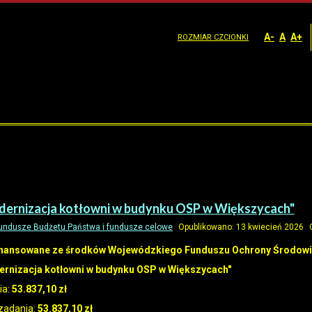
A-
A
A+
ROZMIAR CZCIONKI
rnizacja kotłowni w budynku OSP w Większycach"
undusze Budżetu Państwa i fundusze celowe
Opublikowano: 13 kwiecień 2026
inansowane ze środków Wojewódzkiego Funduszu Ochrony Środowi
rnizacja kotłowni w budynku OSP w Większycach"
ia:
53.837,10 zł
zadania:
53.837,10 zł