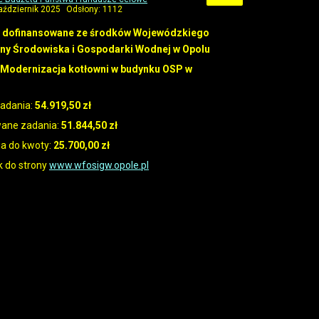
aździernik 2025
Odsłony: 1112
o dofinansowane ze środków Wojewódzkiego
ny Środowiska i Gospodarki Wodnej w Opolu
Modernizacja kotłowni w budynku OSP w
zadania:
54.919,50 zł
wane zadania:
51.844,50 zł
ja do kwoty:
25.700,00 zł
k do strony
www.wfosigw.opole.pl