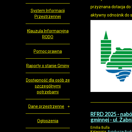
przyznana dotacja do
System Informacji
aktywny odnośnik do 
Przestrzennej
Klauzula Informacyjna
RODO
Pomoc prawna
Raporty o stanie Gminy
Dostępność dla osób ze
szczególnymi
potrzebami
Dane przestrzenne
RFRD 2025 - nabó
gminnej - ul. Żab
Ogłoszenia
Emilia Bulla
Kategoria:
Fundusze Budż