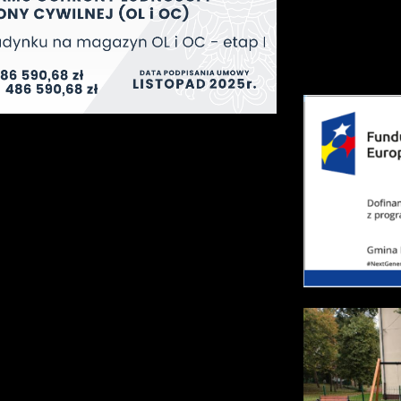
Ostatecznie ro
Długomiłowicac
działalności ma 