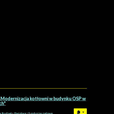
Modernizacja kotłowni w budynku OSP w
ch"
 Budżetu Państwa i fundusze celowe