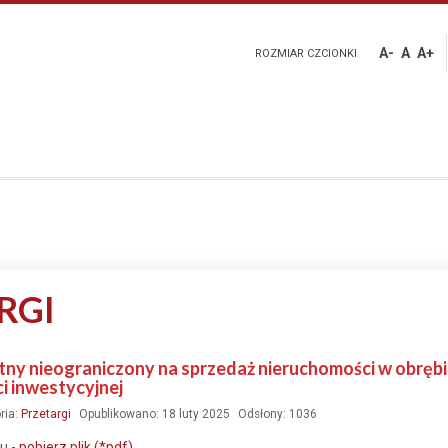
A-
A
A+
ROZMIAR CZCIONKI
RGI
tny nieograniczony na sprzedaż nieruchomości w obrębie 
i inwestycyjnej
ria:
Przetargi
Opublikowano: 18 luty 2025
Odsłony: 1036
u -
pobierz plik (*pdf)