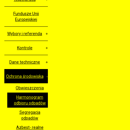
Fundusze Unii
Europejskiej
Wybory i referenda
Kontrole
Dane techniczne
Ochrona środowiska
Obwieszczenia
Harmonogram
odbioru odpadów
Segregacja
odpadów
Azbest- realne