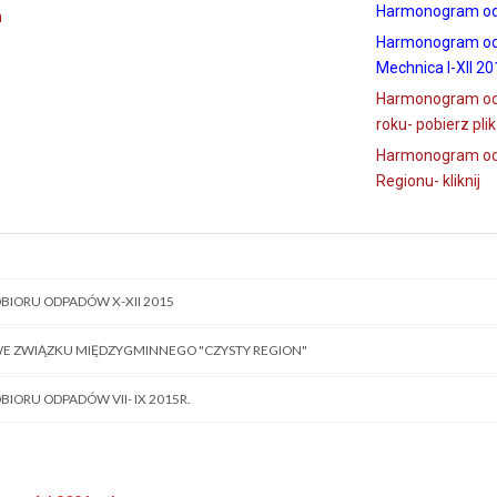
Harmonogram odbi
m
Harmonogram odb
M
echnica I-XII 201
Harmonogram odb
roku- pobierz plik
Harmonogram odb
Regionu- kliknij
ORU ODPADÓW X-XII 2015
E ZWIĄZKU MIĘDZYGMINNEGO "CZYSTY REGION"
ORU ODPADÓW VII- IX 2015R.