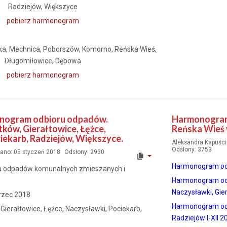
Radziejów, Większyce
pobierz harmonogram
ka, Mechnica, Poborszów, Komorno, Reńska Wieś,
Długomiłowice, Dębowa
pobierz harmonogram
monogram odbioru odpadów.
Harmonogram
tków, Gierałtowice, Łężce,
Reńska Wieś 
iekarb, Radziejów, Większyce.
Aleksandra Kapuśc
Odsłony: 3753
ano: 05 styczeń 2018
Odsłony: 2930
Harmonogram odbi
 odpadów komunalnych zmieszanych i
Harmonogram od
Naczysławki, Gie
rzec 2018
Harmonogram od
Gierałtowice, Łężce, Naczysławki, Pociekarb,
Radziejów
I-XI
I 2