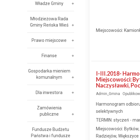
Władze Gminy
Młodzieżowa Rada
Gminy Reńska Wieś
Miejscowości: Kamion
Prawo miejscowe
Finanse
Gospodarka mieniem
I-III.2018- Har
komunalnym
Miejscowości: By
Naczysławki, Poc
Dla inwestora
Admin_Gmina
Opublikow
Harmonogram odbioru
Zamówienia
selektywnych
publiczne
TERMIN: styczeń - ma
Miejscowości: Bytków, 
Fundusze Budżetu
Państwa i fundusze
Radziejów, Większyce