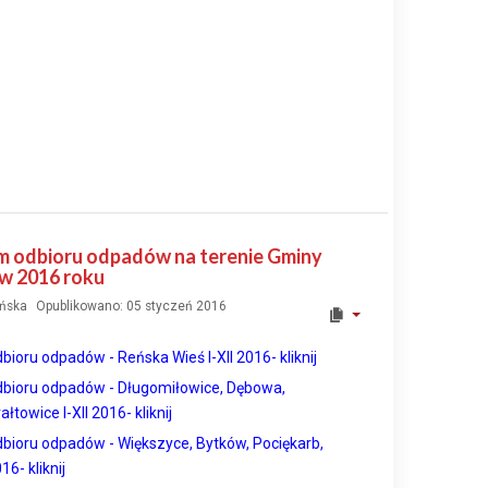
 odbioru odpadów na terenie Gminy
w 2016 roku
ińska
Opublikowano: 05 styczeń 2016
oru odpadów - Reńska Wieś I-XII 2016- kliknij
bioru odpadó
w -
Długomiłowice, Dębowa,
rałtowice
I-XI
I 2016- kliknij
bioru
odpa
dów
-
Większyce,
B
ytków,
Pociękarb,
016- kliknij