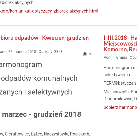
zbiórek akcyjnych
l/kom/komunikat-dotyczacy-zbiorek-akcyjnych.html
ioru odpadów - Kwiecień-grudzień
I-III.2018 -
Miejscowości
Komorno, Reń
ano: 27 marzec 2018
Odsłony: 2858
Admin_Gmina
Opu
armonogram
Harmonogram od
selektywnych
u odpadów komunalnych
TERMIN: styczeń
zanych i selektywnych
Miejscowości: K
Długomiłowice, 
pobierz harmon
marzec - grudzień 2018
w, Gierałtowice, Łężce, Naczysławki, Pociekarb,