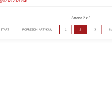
ępności 2021 rok
Strona 2 z 3
START
POPRZEDNI ARTYKUŁ
1
2
3
N