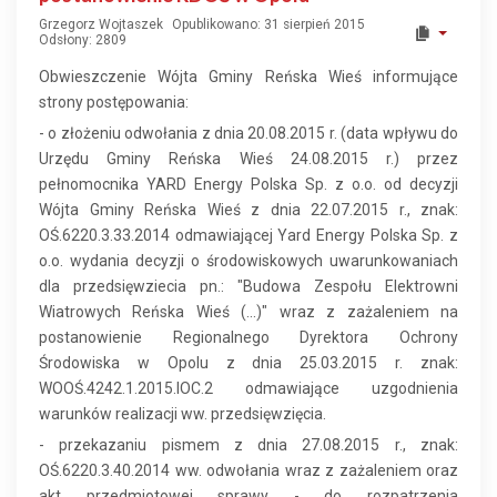
Grzegorz Wojtaszek
Opublikowano: 31 sierpień 2015
Odsłony: 2809
Obwieszczenie Wójta Gminy Reńska Wieś informujące
strony postępowania:
- o złożeniu odwołania z dnia 20.08.2015 r. (data wpływu do
Urzędu Gminy Reńska Wieś 24.08.2015 r.) przez
pełnomocnika YARD Energy Polska Sp. z o.o. od decyzji
Wójta Gminy Reńska Wieś z dnia 22.07.2015 r., znak:
OŚ.6220.3.33.2014 odmawiającej Yard Energy Polska Sp. z
o.o. wydania decyzji o środowiskowych uwarunkowaniach
dla przedsięwziecia pn.: "Budowa Zespołu Elektrowni
Wiatrowych Reńska Wieś (...)" wraz z zażaleniem na
postanowienie Regionalnego Dyrektora Ochrony
Środowiska w Opolu z dnia 25.03.2015 r. znak:
WOOŚ.4242.1.2015.IOC.2 odmawiające uzgodnienia
warunków realizacji ww. przedsięwzięcia.
- przekazaniu pismem z dnia 27.08.2015 r., znak:
OŚ.6220.3.40.2014 ww. odwołania wraz z zażaleniem oraz
akt przedmiotowej sprawy - do rozpatrzenia